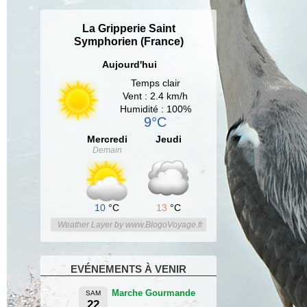
La Gripperie Saint
Symphorien (France)
Aujourd'hui
Temps clair
Vent : 2.4 km/h
Humidité : 100%
9°C
Mercredi
Jeudi
Demain
10
°C
13
°C
Weather Layer by www.BlogoVoyage.fr
EVÉNEMENTS À VENIR
Marche Gourmande
SAM
22