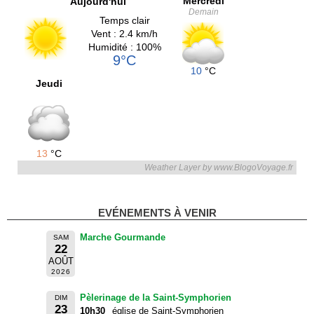
Mercredi
Aujourd'hui
Demain
Temps clair
Vent : 2.4 km/h
Humidité : 100%
9°C
10
°C
Jeudi
13
°C
Weather Layer by www.BlogoVoyage.fr
EVÉNEMENTS À VENIR
Marche Gourmande
SAM
22
AOÛT
2026
Pèlerinage de la Saint-Symphorien
DIM
23
10h30
église de Saint-Symphorien