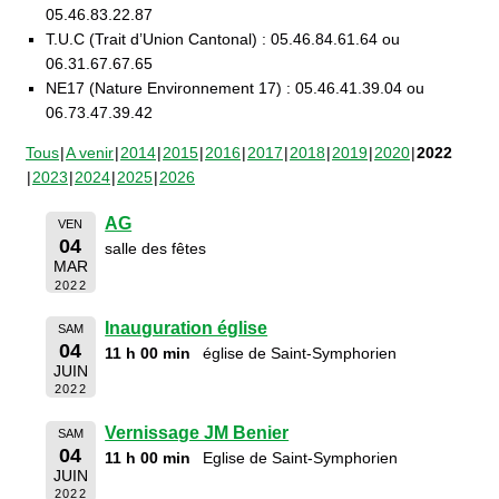
05.46.83.22.87
T.U.C (Trait d’Union Cantonal) : 05.46.84.61.64 ou
06.31.67.67.65
NE17 (Nature Environnement 17) : 05.46.41.39.04 ou
06.73.47.39.42
Tous
A venir
2014
2015
2016
2017
2018
2019
2020
2022
2023
2024
2025
2026
AG
VEN
04
salle des fêtes
MAR
2022
Inauguration église
SAM
04
11 h 00 min
église de Saint-Symphorien
JUIN
2022
Vernissage JM Benier
SAM
04
11 h 00 min
Eglise de Saint-Symphorien
JUIN
2022