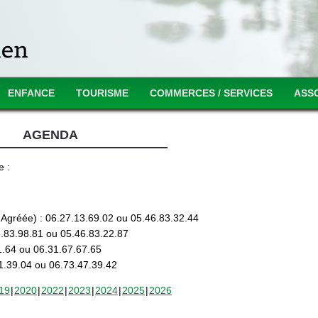
ENFANCE
TOURISME
COMMERCES / SERVICES
ASS
AGENDA
e :
gréée) : 06.27.13.69.02 ou 05.46.83.32.44
46.83.98.81 ou 05.46.83.22.87
61.64 ou 06.31.67.67.65
1.39.04 ou 06.73.47.39.42
19
2020
2022
2023
2024
2025
2026