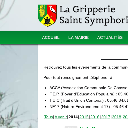
ACCUEIL
LA MAIRIE
ACTUALITÉS
Retrouvez tous les événements de la commun
Pour tout renseignement téléphoner à :
ACCA (Association Communale De Chasse A
F.E.P. (Foyer d’Education Populaire) : 05.
T.U.C (Trait d’Union Cantonal) : 05.46.84.
NE17 (Nature Environnement 17) : 05.46.4
Tous
A venir
2014
2015
2016
2017
2018
20