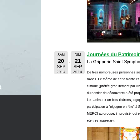
Journées du Patrimoi
SAM
DIM
20
21
La Gripperie Saint Sympho
SEP
SEP
2014
2014
De très nombreuses personnes sont 
ravies. Le thème de cette trente et 
cistude (prêtée gratuitement par Na
du sentier de découverte a été pro
Les animaux en bois (hérons, cigog
participation à "cigogne en fête" à S
MERCI au groupe, improvisé, qui es
été très apprécié).