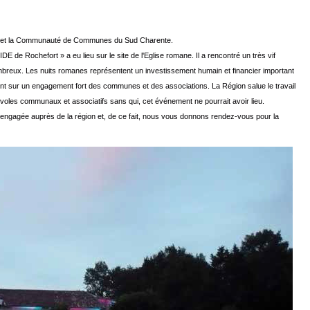
al et la Communauté de Communes du Sud Charente.
e Rochefort » a eu lieu sur le site de l'Eglise romane. Il a rencontré un très vif
breux. Les nuits romanes représentent un investissement humain et financier important
ent sur un engagement fort des communes et des associations. La Région salue le travail
oles communaux et associatifs sans qui, cet événement ne pourrait avoir lieu.
ngagée auprès de la région et, de ce fait, nous vous donnons rendez-vous pour la