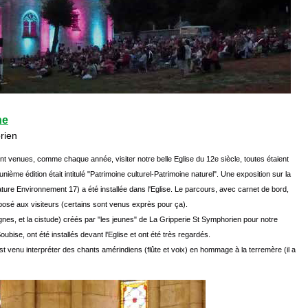
ne
rien
venues, comme chaque année, visiter notre belle Eglise du 12e siècle, toutes étaient
unième édition était intitulé "Patrimoine culturel-Patrimoine naturel". Une exposition sur la
ture Environnement 17) a été installée dans l'Eglise. Le parcours, avec carnet de bord,
posé aux visiteurs (certains sont venus exprès pour ça).
nes, et la cistude) créés par "les jeunes" de La Gripperie St Symphorien pour notre
oubise, ont été installés devant l'Eglise et ont été très regardés.
t venu interpréter des chants amérindiens (flûte et voix) en hommage à la terremère (il a