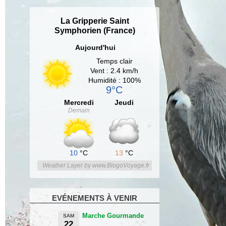
La Gripperie Saint
Symphorien (France)
Aujourd'hui
Temps clair
Vent : 2.4 km/h
Humidité : 100%
9°C
Mercredi
Jeudi
Demain
10
°C
13
°C
Weather Layer by www.BlogoVoyage.fr
EVÉNEMENTS À VENIR
Marche Gourmande
SAM
22