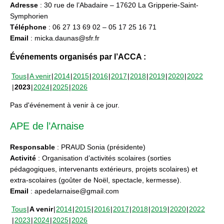
Adresse
: 30 rue de l’Abadaire – 17620 La Gripperie-Saint-
Symphorien
Téléphone
: 06 27 13 69 02 – 05 17 25 16 71
Email
: micka.daunas@sfr.fr
Événements organisés par l’ACCA :
Tous
A venir
2014
2015
2016
2017
2018
2019
2020
2022
2023
2024
2025
2026
Pas d'événement à venir à ce jour.
APE de l’Arnaise
Responsable
: PRAUD Sonia (présidente)
Activité
: Organisation d’activités scolaires (sorties
pédagogiques, intervenants extérieurs, projets scolaires) et
extra-scolaires (goûter de Noël, spectacle, kermesse).
Email
: apedelarnaise@gmail.com
Tous
A venir
2014
2015
2016
2017
2018
2019
2020
2022
2023
2024
2025
2026