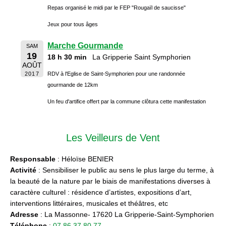
Repas organisé le midi par le FEP "Rougaïl de saucisse"
Jeux pour tous âges
Marche Gourmande
SAM
19
18 h 30 min
La Gripperie Saint Symphorien
AOÛT
2017
RDV à l'Eglise de Saint-Symphorien pour une randonnée
gourmande de 12km
Un feu d'artifice offert par la commune clôtura cette manifestation
Les Veilleurs de Vent
Responsable
: Héloïse BENIER
Activité
: Sensibiliser le public au sens le plus large du terme, à
la beauté de la nature par le biais de manifestations diverses à
caractère culturel : résidence d’artistes, expositions d’art,
interventions littéraires, musicales et théâtres, etc
Adresse
: La Massonne- 17620 La Gripperie-Saint-Symphorien
Téléphone
:
07 86 37 80 77