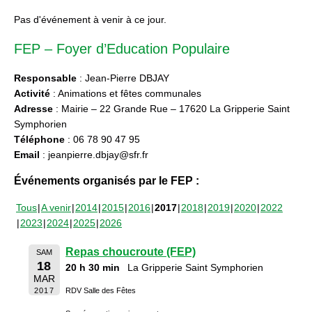
Pas d'événement à venir à ce jour.
FEP – Foyer d’Education Populaire
Responsable
: Jean-Pierre DBJAY
Activité
: Animations et fêtes communales
Adresse
: Mairie – 22 Grande Rue – 17620 La Gripperie Saint
Symphorien
Téléphone
: 06 78 90 47 95
Email
: jeanpierre.dbjay@sfr.fr
Événements organisés par le FEP :
Tous
A venir
2014
2015
2016
2017
2018
2019
2020
2022
2023
2024
2025
2026
Repas choucroute (FEP)
SAM
18
20 h 30 min
La Gripperie Saint Symphorien
MAR
2017
RDV Salle des Fêtes