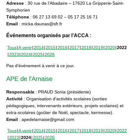
Adresse
: 30 rue de l’Abadaire – 17620 La Gripperie-Saint-
Symphorien
Téléphone
: 06 27 13 69 02 – 05 17 25 16 71
Email
: micka.daunas@sfr.fr
Événements organisés par l’ACCA :
Tous
A venir
2014
2015
2016
2017
2018
2019
2020
2022
2023
2024
2025
2026
Pas d'événement à venir à ce jour.
APE de l’Arnaise
Responsable
: PRAUD Sonia (présidente)
Activité
: Organisation d’activités scolaires (sorties
pédagogiques, intervenants extérieurs, projets scolaires) et
extra-scolaires (goûter de Noël, spectacle, kermesse).
Email
: apedelarnaise@gmail.com
Tous
A venir
2014
2015
2016
2017
2018
2019
2020
2022
2023
2024
2025
2026