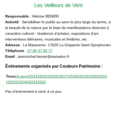
Les Veilleurs de Vent
Responsable
: Héloïse BENIER
Activité
: Sensibiliser le public au sens le plus large du terme, à
la beauté de la nature par le biais de manifestations diverses à
caractère culturel : résidence d’artistes, expositions d’art,
interventions littéraires, musicales et théâtres, etc
Adresse
: La Massonne- 17620 La Gripperie-Saint-Symphorien
Téléphone
:
07 86 37 80 77
Email
: jeanmichel.benier@wanadoo.fr
Événements organisés par Couleurs Patrimoine :
Tous
A venir
2014
2015
2016
2017
2018
2019
2020
2022
2023
2024
2025
2026
Pas d'événement à venir à ce jour.