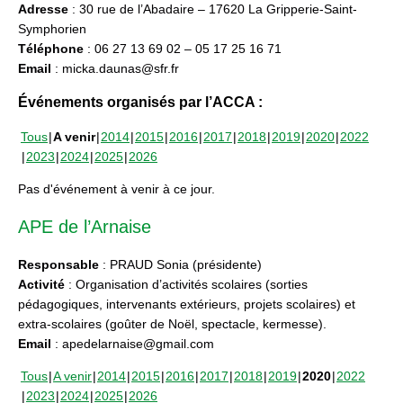
Adresse
: 30 rue de l’Abadaire – 17620 La Gripperie-Saint-
Symphorien
Téléphone
: 06 27 13 69 02 – 05 17 25 16 71
Email
: micka.daunas@sfr.fr
Événements organisés par l’ACCA :
Tous
A venir
2014
2015
2016
2017
2018
2019
2020
2022
2023
2024
2025
2026
Pas d'événement à venir à ce jour.
APE de l’Arnaise
Responsable
: PRAUD Sonia (présidente)
Activité
: Organisation d’activités scolaires (sorties
pédagogiques, intervenants extérieurs, projets scolaires) et
extra-scolaires (goûter de Noël, spectacle, kermesse).
Email
: apedelarnaise@gmail.com
Tous
A venir
2014
2015
2016
2017
2018
2019
2020
2022
2023
2024
2025
2026