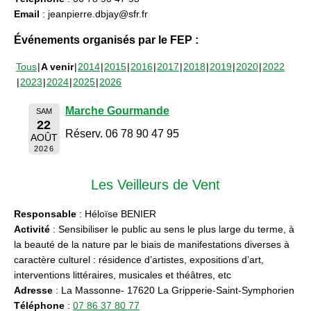
Email
: jeanpierre.dbjay@sfr.fr
Événements organisés par le FEP :
Tous
A venir
2014
2015
2016
2017
2018
2019
2020
2022
2023
2024
2025
2026
Marche Gourmande
SAM
22
Réserv. 06 78 90 47 95
AOÛT
2026
Les Veilleurs de Vent
Responsable
: Héloïse BENIER
Activité
: Sensibiliser le public au sens le plus large du terme, à
la beauté de la nature par le biais de manifestations diverses à
caractère culturel : résidence d’artistes, expositions d’art,
interventions littéraires, musicales et théâtres, etc
Adresse
: La Massonne- 17620 La Gripperie-Saint-Symphorien
Téléphone
:
07 86 37 80 77