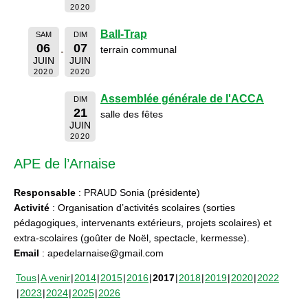
2020
Ball-Trap
SAM
DIM
06
07
terrain communal
JUIN
JUIN
2020
2020
Assemblée générale de l'ACCA
DIM
21
salle des fêtes
JUIN
2020
APE de l’Arnaise
Responsable
: PRAUD Sonia (présidente)
Activité
: Organisation d’activités scolaires (sorties
pédagogiques, intervenants extérieurs, projets scolaires) et
extra-scolaires (goûter de Noël, spectacle, kermesse).
Email
: apedelarnaise@gmail.com
Tous
A venir
2014
2015
2016
2017
2018
2019
2020
2022
2023
2024
2025
2026