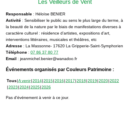
Les Veilleurs de Vent
Responsable
: Héloïse BENIER
Activité
: Sensibiliser le public au sens le plus large du terme, à
la beauté de la nature par le biais de manifestations diverses à
caractère culturel : résidence d’artistes, expositions d’art,
interventions littéraires, musicales et théâtres, etc
Adresse
: La Massonne- 17620 La Gripperie-Saint-Symphorien
Téléphone
:
07 86 37 80 77
Email
: jeanmichel.benier@wanadoo.fr
Événements organisés par Couleurs Patrimoine :
Tous
A venir
2014
2015
2016
2017
2018
2019
2020
2022
2023
2024
2025
2026
Pas d'événement à venir à ce jour.