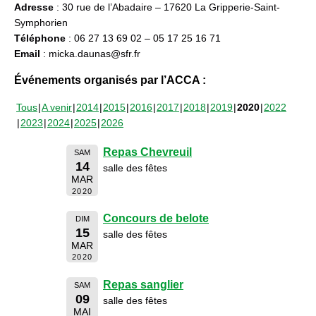
Adresse
: 30 rue de l’Abadaire – 17620 La Gripperie-Saint-
Symphorien
Téléphone
: 06 27 13 69 02 – 05 17 25 16 71
Email
: micka.daunas@sfr.fr
Événements organisés par l’ACCA :
Tous
A venir
2014
2015
2016
2017
2018
2019
2020
2022
2023
2024
2025
2026
Repas Chevreuil
SAM
14
salle des fêtes
MAR
2020
Concours de belote
DIM
15
salle des fêtes
MAR
2020
Repas sanglier
SAM
09
salle des fêtes
MAI