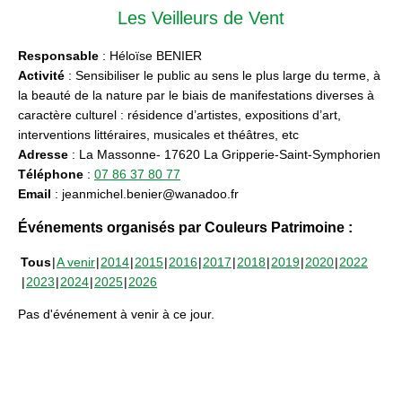
Les Veilleurs de Vent
Responsable
: Héloïse BENIER
Activité
: Sensibiliser le public au sens le plus large du terme, à
la beauté de la nature par le biais de manifestations diverses à
caractère culturel : résidence d’artistes, expositions d’art,
interventions littéraires, musicales et théâtres, etc
Adresse
: La Massonne- 17620 La Gripperie-Saint-Symphorien
Téléphone
:
07 86 37 80 77
Email
: jeanmichel.benier@wanadoo.fr
Événements organisés par Couleurs Patrimoine :
Tous
A venir
2014
2015
2016
2017
2018
2019
2020
2022
2023
2024
2025
2026
Pas d'événement à venir à ce jour.