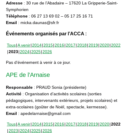
Adresse
: 30 rue de l’Abadaire – 17620 La Gripperie-Saint-
Symphorien
Téléphone
: 06 27 13 69 02 – 05 17 25 16 71
Email
: micka.daunas@sfr.fr
Événements organisés par l’ACCA :
Tous
A venir
2014
2015
2016
2017
2018
2019
2020
2022
2023
2024
2025
2026
Pas d'événement à venir à ce jour.
APE de l’Arnaise
Responsable
: PRAUD Sonia (présidente)
Activité
: Organisation d’activités scolaires (sorties
pédagogiques, intervenants extérieurs, projets scolaires) et
extra-scolaires (goûter de Noël, spectacle, kermesse).
Email
: apedelarnaise@gmail.com
Tous
A venir
2014
2015
2016
2017
2018
2019
2020
2022
2023
2024
2025
2026