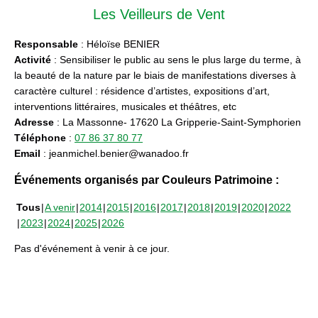
Les Veilleurs de Vent
Responsable
: Héloïse BENIER
Activité
: Sensibiliser le public au sens le plus large du terme, à
la beauté de la nature par le biais de manifestations diverses à
caractère culturel : résidence d’artistes, expositions d’art,
interventions littéraires, musicales et théâtres, etc
Adresse
: La Massonne- 17620 La Gripperie-Saint-Symphorien
Téléphone
:
07 86 37 80 77
Email
: jeanmichel.benier@wanadoo.fr
Événements organisés par Couleurs Patrimoine :
Tous
A venir
2014
2015
2016
2017
2018
2019
2020
2022
2023
2024
2025
2026
Pas d'événement à venir à ce jour.