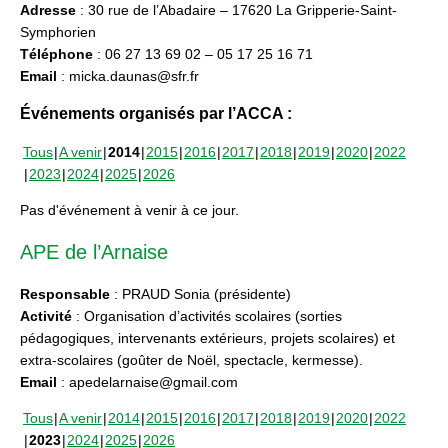
Adresse
: 30 rue de l’Abadaire – 17620 La Gripperie-Saint-
Symphorien
Téléphone
: 06 27 13 69 02 – 05 17 25 16 71
Email
: micka.daunas@sfr.fr
Événements organisés par l’ACCA :
Tous
A venir
2014
2015
2016
2017
2018
2019
2020
2022
2023
2024
2025
2026
Pas d'événement à venir à ce jour.
APE de l’Arnaise
Responsable
: PRAUD Sonia (présidente)
Activité
: Organisation d’activités scolaires (sorties
pédagogiques, intervenants extérieurs, projets scolaires) et
extra-scolaires (goûter de Noël, spectacle, kermesse).
Email
: apedelarnaise@gmail.com
Tous
A venir
2014
2015
2016
2017
2018
2019
2020
2022
2023
2024
2025
2026