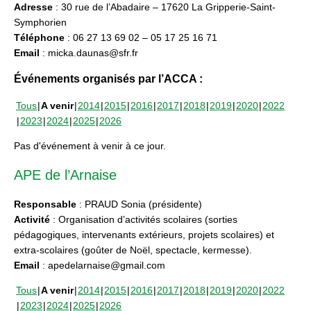
Adresse
: 30 rue de l’Abadaire – 17620 La Gripperie-Saint-
Symphorien
Téléphone
: 06 27 13 69 02 – 05 17 25 16 71
Email
: micka.daunas@sfr.fr
Événements organisés par l’ACCA :
Tous
A venir
2014
2015
2016
2017
2018
2019
2020
2022
2023
2024
2025
2026
Pas d'événement à venir à ce jour.
APE de l’Arnaise
Responsable
: PRAUD Sonia (présidente)
Activité
: Organisation d’activités scolaires (sorties
pédagogiques, intervenants extérieurs, projets scolaires) et
extra-scolaires (goûter de Noël, spectacle, kermesse).
Email
: apedelarnaise@gmail.com
Tous
A venir
2014
2015
2016
2017
2018
2019
2020
2022
2023
2024
2025
2026