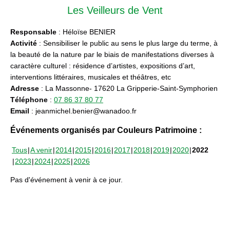
Les Veilleurs de Vent
Responsable
: Héloïse BENIER
Activité
: Sensibiliser le public au sens le plus large du terme, à
la beauté de la nature par le biais de manifestations diverses à
caractère culturel : résidence d’artistes, expositions d’art,
interventions littéraires, musicales et théâtres, etc
Adresse
: La Massonne- 17620 La Gripperie-Saint-Symphorien
Téléphone
:
07 86 37 80 77
Email
: jeanmichel.benier@wanadoo.fr
Événements organisés par Couleurs Patrimoine :
Tous
A venir
2014
2015
2016
2017
2018
2019
2020
2022
2023
2024
2025
2026
Pas d'événement à venir à ce jour.