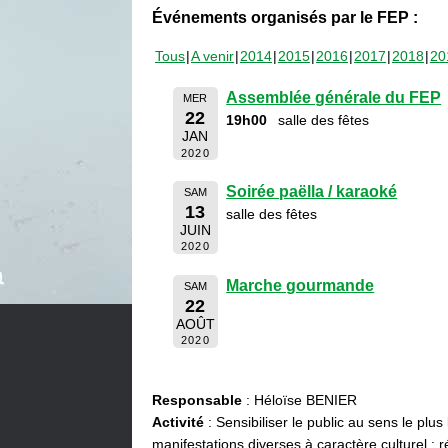
Événements organisés par le FEP :
Tous
A venir
2014
2015
2016
2017
2018
20
Assemblée générale du FEP
MER
22
19h00
salle des fêtes
JAN
2020
Soirée paëlla / karaoké
SAM
13
salle des fêtes
JUIN
2020
Marche gourmande
SAM
22
AOÛT
2020
Responsable
: Héloïse BENIER
Activité
: Sensibiliser le public au sens le plus
manifestations diverses à caractère culturel : ré