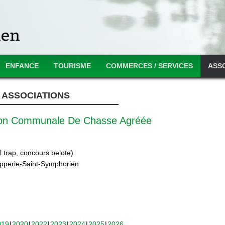
ENFANCE
TOURISME
COMMERCES / SERVICES
ASS
ASSOCIATIONS
ion Communale De Chasse Agréée
 trap, concours belote).
ipperie-Saint-Symphorien
019
2020
2022
2023
2024
2025
2026