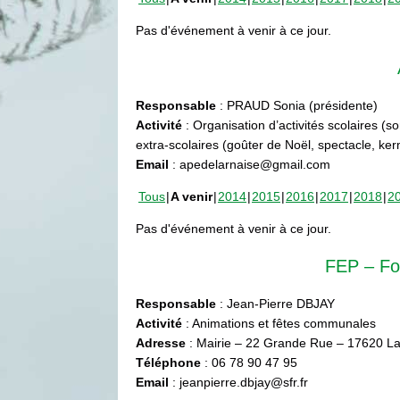
Pas d'événement à venir à ce jour.
Responsable
: PRAUD Sonia (présidente)
Activité
: Organisation d’activités scolaires (s
extra-scolaires (goûter de Noël, spectacle, ke
Email
: apedelarnaise@gmail.com
Tous
A venir
2014
2015
2016
2017
2018
2
Pas d'événement à venir à ce jour.
FEP – Fo
Responsable
: Jean-Pierre DBJAY
Activité
: Animations et fêtes communales
Adresse
: Mairie – 22 Grande Rue – 17620 La
Téléphone
: 06 78 90 47 95
Email
: jeanpierre.dbjay@sfr.fr