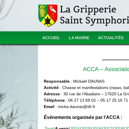
ACCUEIL
LA MAIRIE
ACTUALITÉS
ACCA – Associat
Responsable
: Mickaël DAUNAS
Activité
: Chasse et manifestations (repas, ball
Adresse
: 30 rue de l’Abadaire – 17620 La Gr
Téléphone
: 06 27 13 69 02 – 05 17 25 16 71
Email
: micka.daunas@sfr.fr
Événements organisés par l’ACCA :
Tous
A venir
2014
2015
2016
2017
2018
2