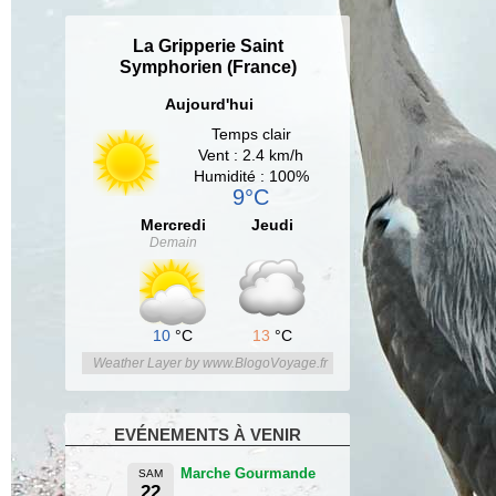
La Gripperie Saint
Symphorien (France)
Aujourd'hui
Temps clair
Vent : 2.4 km/h
Humidité : 100%
9°C
Mercredi
Jeudi
Demain
10
°C
13
°C
Weather Layer by www.BlogoVoyage.fr
EVÉNEMENTS À VENIR
Marche Gourmande
SAM
22