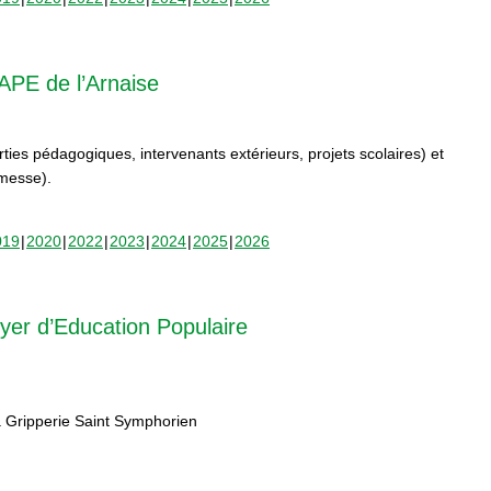
APE de l’Arnaise
orties pédagogiques, intervenants extérieurs, projets scolaires) et
rmesse).
019
2020
2022
2023
2024
2025
2026
yer d’Education Populaire
 Gripperie Saint Symphorien