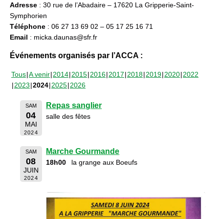
Adresse
: 30 rue de l’Abadaire – 17620 La Gripperie-Saint-
Symphorien
Téléphone
: 06 27 13 69 02 – 05 17 25 16 71
Email
: micka.daunas@sfr.fr
Événements organisés par l’ACCA :
Tous
A venir
2014
2015
2016
2017
2018
2019
2020
2022
2023
2024
2025
2026
Repas sanglier
SAM
04
salle des fêtes
MAI
2024
Marche Gourmande
SAM
08
18h00
la grange aux Boeufs
JUIN
2024