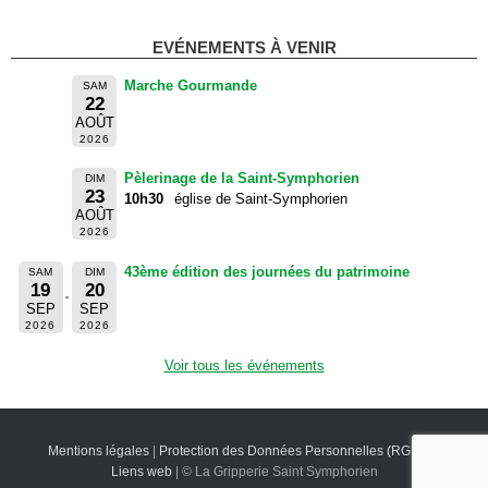
EVÉNEMENTS À VENIR
Marche Gourmande
SAM
22
AOÛT
2026
Pèlerinage de la Saint-Symphorien
DIM
23
10h30
église de Saint-Symphorien
AOÛT
2026
43ème édition des journées du patrimoine
SAM
DIM
19
20
SEP
SEP
2026
2026
Voir tous les événements
Mentions légales
|
Protection des Données Personnelles (RGPD)
|
Liens web
| © La Gripperie Saint Symphorien