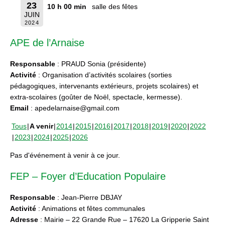
23
10 h 00 min
salle des fêtes
JUIN
2024
APE de l’Arnaise
Responsable
: PRAUD Sonia (présidente)
Activité
: Organisation d’activités scolaires (sorties
pédagogiques, intervenants extérieurs, projets scolaires) et
extra-scolaires (goûter de Noël, spectacle, kermesse).
Email
: apedelarnaise@gmail.com
Tous
A venir
2014
2015
2016
2017
2018
2019
2020
2022
2023
2024
2025
2026
Pas d'événement à venir à ce jour.
FEP – Foyer d’Education Populaire
Responsable
: Jean-Pierre DBJAY
Activité
: Animations et fêtes communales
Adresse
: Mairie – 22 Grande Rue – 17620 La Gripperie Saint