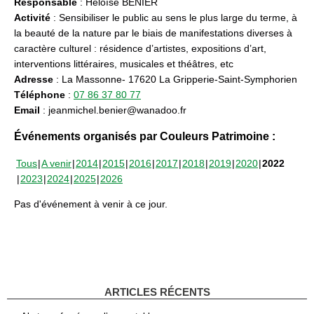
Responsable
: Héloïse BENIER
Activité
: Sensibiliser le public au sens le plus large du terme, à
la beauté de la nature par le biais de manifestations diverses à
caractère culturel : résidence d’artistes, expositions d’art,
interventions littéraires, musicales et théâtres, etc
Adresse
: La Massonne- 17620 La Gripperie-Saint-Symphorien
Téléphone
:
07 86 37 80 77
Email
: jeanmichel.benier@wanadoo.fr
Événements organisés par Couleurs Patrimoine :
Tous
A venir
2014
2015
2016
2017
2018
2019
2020
2022
2023
2024
2025
2026
Pas d'événement à venir à ce jour.
ARTICLES RÉCENTS