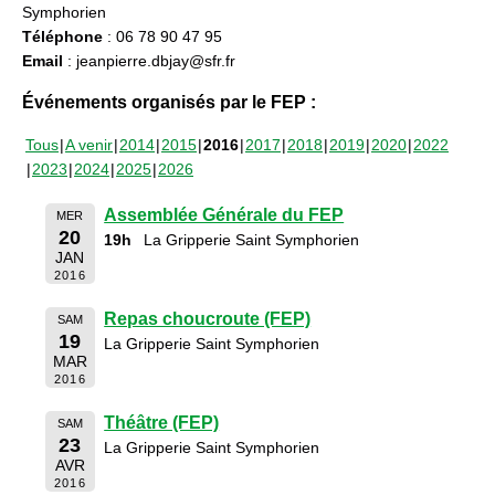
Symphorien
Téléphone
: 06 78 90 47 95
Email
: jeanpierre.dbjay@sfr.fr
Événements organisés par le FEP :
Tous
A venir
2014
2015
2016
2017
2018
2019
2020
2022
2023
2024
2025
2026
Assemblée Générale du FEP
MER
20
19h
La Gripperie Saint Symphorien
JAN
2016
Repas choucroute (FEP)
SAM
19
La Gripperie Saint Symphorien
MAR
2016
Théâtre (FEP)
SAM
23
La Gripperie Saint Symphorien
AVR
2016