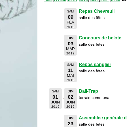
Repas Chevreuil
SAM
09
salle des fêtes
FÉV
2019
Concours de belote
DIM
03
salle des fêtes
MAR
2019
Repas sanglier
SAM
11
salle des fêtes
MAI
2019
Ball-Trap
SAM
DIM
01
02
terrain communal
JUIN
JUIN
2019
2019
Assemblée générale d
DIM
23
salle des fêtes