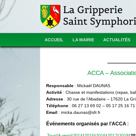
ACCUEIL
LA MAIRIE
ACTUALITÉS
ACCA – Associat
Responsable
: Mickaël DAUNAS
Activité
: Chasse et manifestations (repas, ball
Adresse
: 30 rue de l’Abadaire – 17620 La Gr
Téléphone
: 06 27 13 69 02 – 05 17 25 16 71
Email
: micka.daunas@sfr.fr
Événements organisés par l’ACCA :
Tous
A venir
2014
2015
2016
2017
2018
20