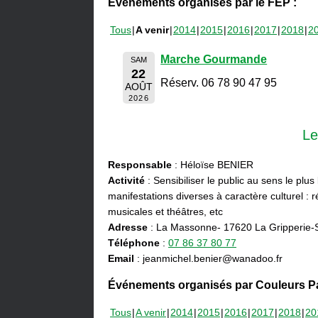
Événements organisés par le FEP :
Tous
A venir
2014
2015
2016
2017
2018
2
Marche Gourmande
SAM
22
Réserv. 06 78 90 47 95
AOÛT
2026
Le
Responsable
: Héloïse BENIER
Activité
: Sensibiliser le public au sens le plus
manifestations diverses à caractère culturel : ré
musicales et théâtres, etc
Adresse
: La Massonne- 17620 La Gripperie-
Téléphone
:
07 86 37 80 77
Email
: jeanmichel.benier@wanadoo.fr
Événements organisés par Couleurs Pa
Tous
A venir
2014
2015
2016
2017
2018
20