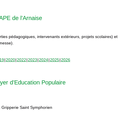
APE de l’Arnaise
orties pédagogiques, intervenants extérieurs, projets scolaires) et
rmesse).
19
2020
2022
2023
2024
2025
2026
yer d’Education Populaire
 Gripperie Saint Symphorien