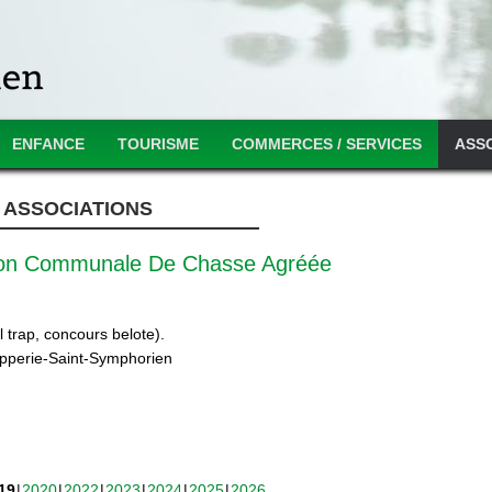
ENFANCE
TOURISME
COMMERCES / SERVICES
ASS
ASSOCIATIONS
ion Communale De Chasse Agréée
 trap, concours belote).
ipperie-Saint-Symphorien
19
2020
2022
2023
2024
2025
2026