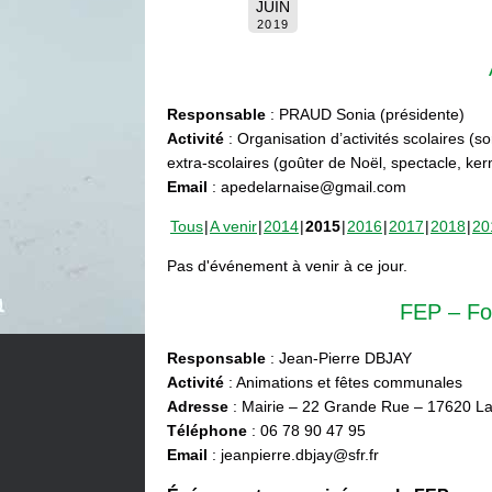
JUIN
2019
Responsable
: PRAUD Sonia (présidente)
Activité
: Organisation d’activités scolaires (s
extra-scolaires (goûter de Noël, spectacle, ke
Email
: apedelarnaise@gmail.com
Tous
A venir
2014
2015
2016
2017
2018
20
Pas d'événement à venir à ce jour.
FEP – Fo
Responsable
: Jean-Pierre DBJAY
Activité
: Animations et fêtes communales
Adresse
: Mairie – 22 Grande Rue – 17620 La
Téléphone
: 06 78 90 47 95
Email
: jeanpierre.dbjay@sfr.fr