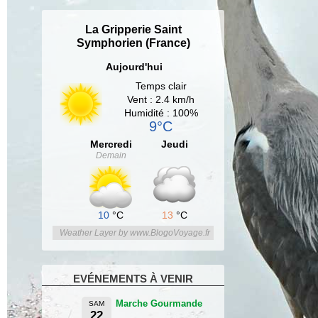
La Gripperie Saint
Symphorien (France)
Aujourd'hui
Temps clair
Vent : 2.4 km/h
Humidité : 100%
9°C
Mercredi
Jeudi
Demain
10
°C
13
°C
Weather Layer by www.BlogoVoyage.fr
EVÉNEMENTS À VENIR
Marche Gourmande
SAM
22