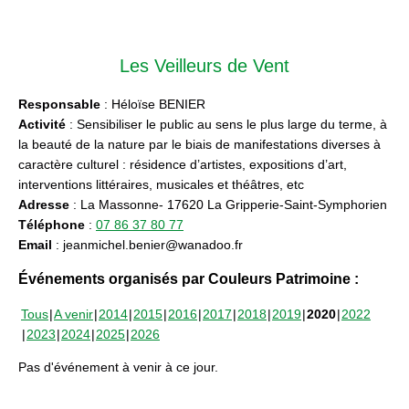
Les Veilleurs de Vent
Responsable
: Héloïse BENIER
Activité
: Sensibiliser le public au sens le plus large du terme, à
la beauté de la nature par le biais de manifestations diverses à
caractère culturel : résidence d’artistes, expositions d’art,
interventions littéraires, musicales et théâtres, etc
Adresse
: La Massonne- 17620 La Gripperie-Saint-Symphorien
Téléphone
:
07 86 37 80 77
Email
: jeanmichel.benier@wanadoo.fr
Événements organisés par Couleurs Patrimoine :
Tous
A venir
2014
2015
2016
2017
2018
2019
2020
2022
2023
2024
2025
2026
Pas d'événement à venir à ce jour.