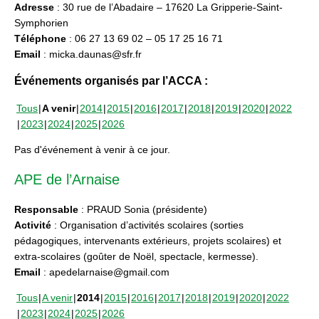
Adresse
: 30 rue de l’Abadaire – 17620 La Gripperie-Saint-
Symphorien
Téléphone
: 06 27 13 69 02 – 05 17 25 16 71
Email
: micka.daunas@sfr.fr
Événements organisés par l’ACCA :
Tous
A venir
2014
2015
2016
2017
2018
2019
2020
2022
2023
2024
2025
2026
Pas d'événement à venir à ce jour.
APE de l’Arnaise
Responsable
: PRAUD Sonia (présidente)
Activité
: Organisation d’activités scolaires (sorties
pédagogiques, intervenants extérieurs, projets scolaires) et
extra-scolaires (goûter de Noël, spectacle, kermesse).
Email
: apedelarnaise@gmail.com
Tous
A venir
2014
2015
2016
2017
2018
2019
2020
2022
2023
2024
2025
2026