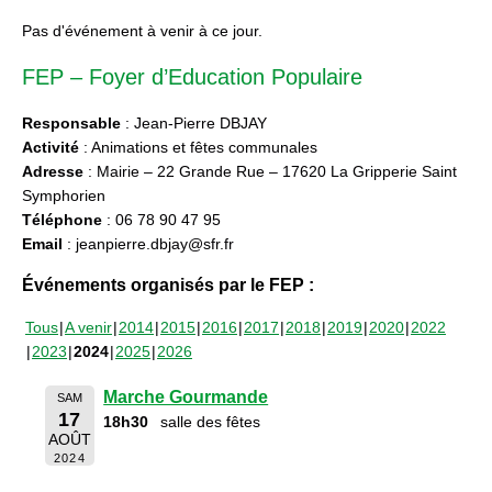
Pas d'événement à venir à ce jour.
FEP – Foyer d’Education Populaire
Responsable
: Jean-Pierre DBJAY
Activité
: Animations et fêtes communales
Adresse
: Mairie – 22 Grande Rue – 17620 La Gripperie Saint
Symphorien
Téléphone
: 06 78 90 47 95
Email
: jeanpierre.dbjay@sfr.fr
Événements organisés par le FEP :
Tous
A venir
2014
2015
2016
2017
2018
2019
2020
2022
2023
2024
2025
2026
Marche Gourmande
SAM
17
18h30
salle des fêtes
AOÛT
2024