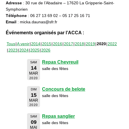
Adresse
: 30 rue de l’Abadaire – 17620 La Gripperie-Saint-
Symphorien
Téléphone
: 06 27 13 69 02 – 05 17 25 16 71
Email
: micka.daunas@sfr.fr
Événements organisés par l’ACCA :
Tous
A venir
2014
2015
2016
2017
2018
2019
2020
2022
2023
2024
2025
2026
Repas Chevreuil
SAM
14
salle des fêtes
MAR
2020
Concours de belote
DIM
15
salle des fêtes
MAR
2020
Repas sanglier
SAM
09
salle des fêtes
MAI