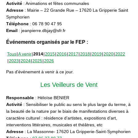
Activité
: Animations et fêtes communales
Adresse
: Mairie – 22 Grande Rue – 17620 La Gripperie Saint
Symphorien
Téléphone
: 06 78 90 47 95
Email
: jeanpierre.dbjay@sfr.fr
Événements organisés par le FEP :
Tous
A venir
2014
2015
2016
2017
2018
2019
2020
2022
2023
2024
2025
2026
Pas d'événement à venir à ce jour.
Les Veilleurs de Vent
Responsable
: Héloïse BENIER
Activité
: Sensibiliser le public au sens le plus large du terme, à
la beauté de la nature par le biais de manifestations diverses à
caractère culturel : résidence d’artistes, expositions d’art,
interventions littéraires, musicales et théâtres, etc
Adresse
: La Massonne- 17620 La Gripperie-Saint-Symphorien