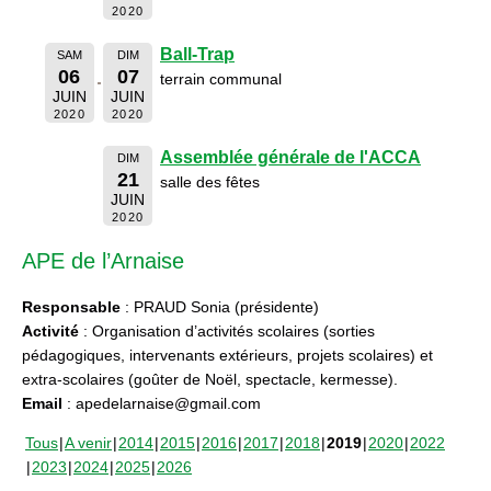
2020
Ball-Trap
SAM
DIM
06
07
terrain communal
JUIN
JUIN
2020
2020
Assemblée générale de l'ACCA
DIM
21
salle des fêtes
JUIN
2020
APE de l’Arnaise
Responsable
: PRAUD Sonia (présidente)
Activité
: Organisation d’activités scolaires (sorties
pédagogiques, intervenants extérieurs, projets scolaires) et
extra-scolaires (goûter de Noël, spectacle, kermesse).
Email
: apedelarnaise@gmail.com
Tous
A venir
2014
2015
2016
2017
2018
2019
2020
2022
2023
2024
2025
2026