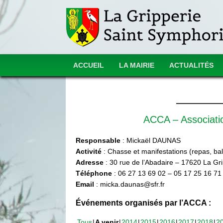
ACCUEIL
LA MAIRIE
ACTUALITÉS
ACCA – Associat
Responsable
: Mickaël DAUNAS
Activité
: Chasse et manifestations (repas, ball
Adresse
: 30 rue de l’Abadaire – 17620 La Gr
Téléphone
: 06 27 13 69 02 – 05 17 25 16 71
Email
: micka.daunas@sfr.fr
Événements organisés par l’ACCA :
Tous
A venir
2014
2015
2016
2017
2018
2