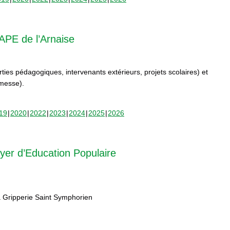
APE de l’Arnaise
orties pédagogiques, intervenants extérieurs, projets scolaires) et
rmesse).
19
2020
2022
2023
2024
2025
2026
yer d’Education Populaire
 Gripperie Saint Symphorien