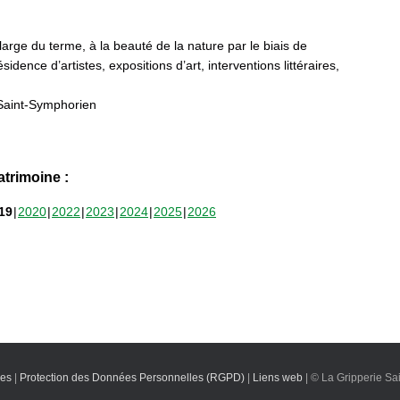
 large du terme, à la beauté de la nature par le biais de
sidence d’artistes, expositions d’art, interventions littéraires,
Saint-Symphorien
trimoine :
19
2020
2022
2023
2024
2025
2026
les
|
Protection des Données Personnelles (RGPD)
|
Liens web
| © La Gripperie Sa