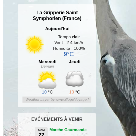
La Gripperie Saint
Symphorien (France)
Aujourd'hui
Temps clair
Vent : 2.4 km/h
Humidité : 100%
9°C
Mercredi
Jeudi
Demain
10
°C
13
°C
Weather Layer by www.BlogoVoyage.fr
EVÉNEMENTS À VENIR
Marche Gourmande
SAM
22