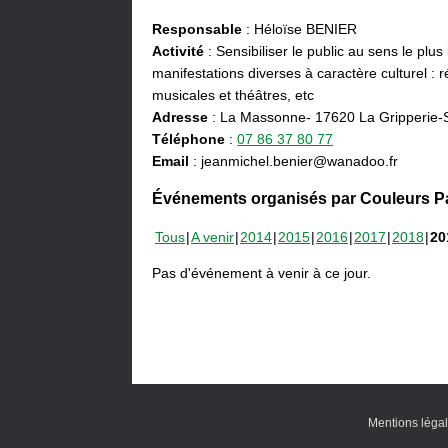
Responsable
: Héloïse BENIER
Activité
: Sensibiliser le public au sens le plus
manifestations diverses à caractère culturel : ré
musicales et théâtres, etc
Adresse
: La Massonne- 17620 La Gripperie-
Téléphone
:
07 86 37 80 77
Email
: jeanmichel.benier@wanadoo.fr
Événements organisés par Couleurs Pa
Tous
A venir
2014
2015
2016
2017
2018
20
Pas d'événement à venir à ce jour.
Mentions léga