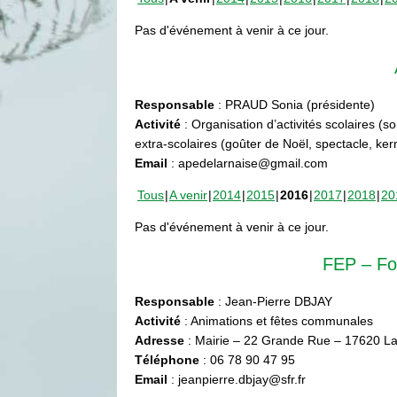
Pas d'événement à venir à ce jour.
Responsable
: PRAUD Sonia (présidente)
Activité
: Organisation d’activités scolaires (s
extra-scolaires (goûter de Noël, spectacle, ke
Email
: apedelarnaise@gmail.com
Tous
A venir
2014
2015
2016
2017
2018
20
Pas d'événement à venir à ce jour.
FEP – Fo
Responsable
: Jean-Pierre DBJAY
Activité
: Animations et fêtes communales
Adresse
: Mairie – 22 Grande Rue – 17620 La
Téléphone
: 06 78 90 47 95
Email
: jeanpierre.dbjay@sfr.fr