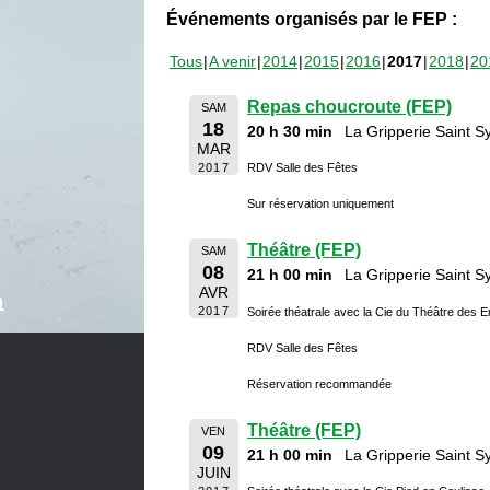
Événements organisés par le FEP :
Tous
A venir
2014
2015
2016
2017
2018
20
Repas choucroute (FEP)
SAM
18
20 h 30 min
La Gripperie Saint 
MAR
2017
RDV Salle des Fêtes
Sur réservation uniquement
Théâtre (FEP)
SAM
08
21 h 00 min
La Gripperie Saint 
AVR
2017
Soirée théatrale avec la Cie du Théâtre des 
RDV Salle des Fêtes
Réservation recommandée
Théâtre (FEP)
VEN
09
21 h 00 min
La Gripperie Saint 
JUIN