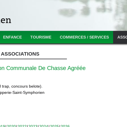
ENFANCE
TOURISME
COMMERCES / SERVICES
ASS
ASSOCIATIONS
ion Communale De Chasse Agréée
 trap, concours belote).
ipperie-Saint-Symphorien
019
2020
2022
2023
2024
2025
2026