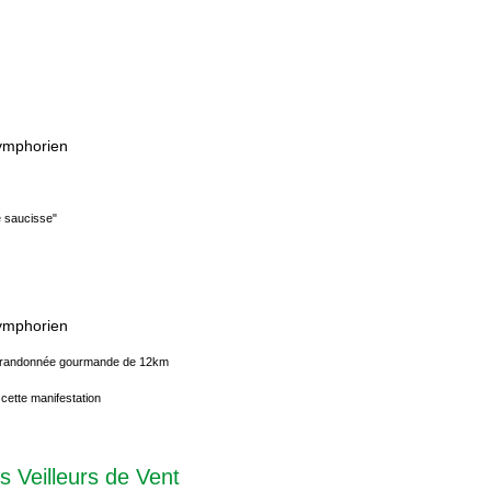
Symphorien
e saucisse"
Symphorien
ne randonnée gourmande de 12km
 cette manifestation
s Veilleurs de Vent