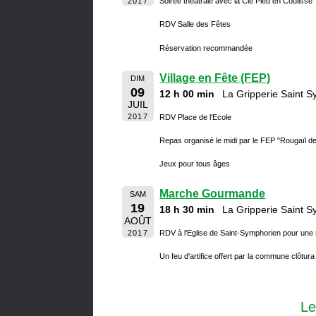
2017
Soirée théatrale avec la Cie Pied en Coulisse
RDV Salle des Fêtes
Réservation recommandée
Village en Fête (FEP)
DIM
09
12 h 00 min
La Gripperie Saint 
JUIL
2017
RDV Place de l'Ecole
Repas organisé le midi par le FEP "Rougaïl d
Jeux pour tous âges
Marche Gourmande
SAM
19
18 h 30 min
La Gripperie Saint 
AOÛT
2017
RDV à l'Eglise de Saint-Symphorien pour u
Un feu d'artifice offert par la commune clôtura
Le