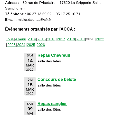
Adresse
: 30 rue de l’Abadaire – 17620 La Gripperie-Saint-
Symphorien
Téléphone
: 06 27 13 69 02 – 05 17 25 16 71
Email
: micka.daunas@sfr.fr
Événements organisés par l’ACCA :
Tous
A venir
2014
2015
2016
2017
2018
2019
2020
2022
2023
2024
2025
2026
Repas Chevreuil
SAM
14
salle des fêtes
MAR
2020
Concours de belote
DIM
15
salle des fêtes
MAR
2020
Repas sanglier
SAM
09
salle des fêtes
MAI