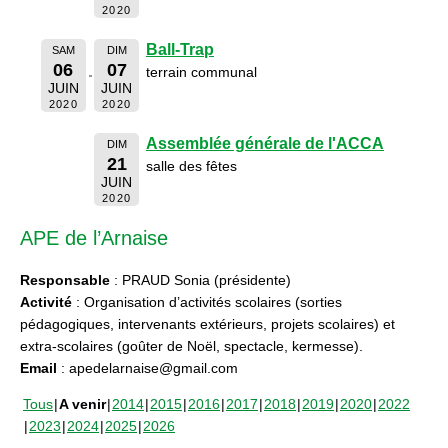
2020
Ball-Trap
SAM
DIM
06
07
terrain communal
JUIN
JUIN
2020
2020
Assemblée générale de l'ACCA
DIM
21
salle des fêtes
JUIN
2020
APE de l’Arnaise
Responsable
: PRAUD Sonia (présidente)
Activité
: Organisation d’activités scolaires (sorties
pédagogiques, intervenants extérieurs, projets scolaires) et
extra-scolaires (goûter de Noël, spectacle, kermesse).
Email
: apedelarnaise@gmail.com
Tous
A venir
2014
2015
2016
2017
2018
2019
2020
2022
2023
2024
2025
2026