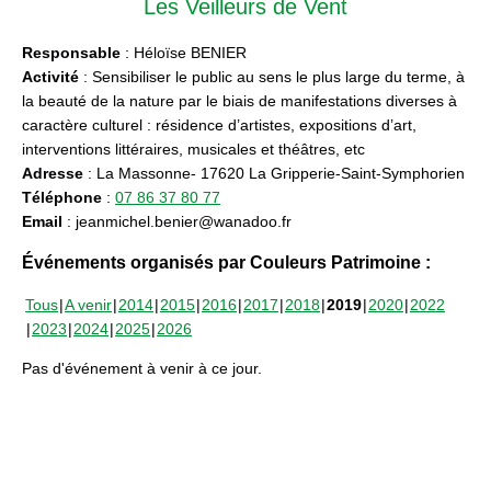
Les Veilleurs de Vent
Responsable
: Héloïse BENIER
Activité
: Sensibiliser le public au sens le plus large du terme, à
la beauté de la nature par le biais de manifestations diverses à
caractère culturel : résidence d’artistes, expositions d’art,
interventions littéraires, musicales et théâtres, etc
Adresse
: La Massonne- 17620 La Gripperie-Saint-Symphorien
Téléphone
:
07 86 37 80 77
Email
: jeanmichel.benier@wanadoo.fr
Événements organisés par Couleurs Patrimoine :
Tous
A venir
2014
2015
2016
2017
2018
2019
2020
2022
2023
2024
2025
2026
Pas d'événement à venir à ce jour.