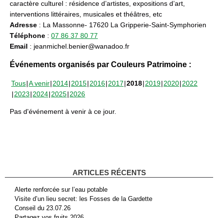
caractère culturel : résidence d’artistes, expositions d’art,
interventions littéraires, musicales et théâtres, etc
Adresse
: La Massonne- 17620 La Gripperie-Saint-Symphorien
Téléphone
:
07 86 37 80 77
Email
: jeanmichel.benier@wanadoo.fr
Événements organisés par Couleurs Patrimoine :
Tous
A venir
2014
2015
2016
2017
2018
2019
2020
2022
2023
2024
2025
2026
Pas d'événement à venir à ce jour.
ARTICLES RÉCENTS
Alerte renforcée sur l’eau potable
Visite d’un lieu secret: les Fosses de la Gardette
Conseil du 23.07.26
Partagez vos fruits 2026