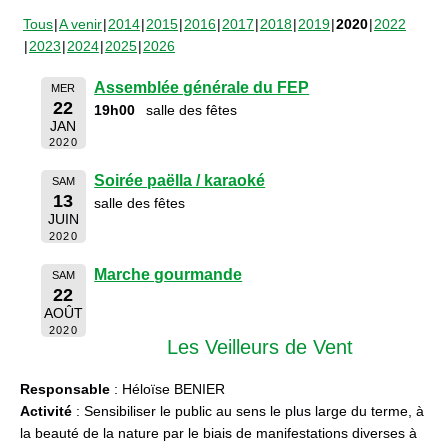
Tous
A venir
2014
2015
2016
2017
2018
2019
2020
2022
2023
2024
2025
2026
Assemblée générale du FEP
MER
22
19h00
salle des fêtes
JAN
2020
Soirée paëlla / karaoké
SAM
13
salle des fêtes
JUIN
2020
Marche gourmande
SAM
22
AOÛT
2020
Les Veilleurs de Vent
Responsable
: Héloïse BENIER
Activité
: Sensibiliser le public au sens le plus large du terme, à
la beauté de la nature par le biais de manifestations diverses à