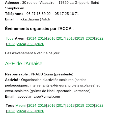
Adresse
: 30 rue de l’Abadaire – 17620 La Gripperie-Saint-
Symphorien
Téléphone
: 06 27 13 69 02 – 05 17 25 16 71
Email
: micka.daunas@sfr.fr
Événements organisés par l’ACCA :
Tous
A venir
2014
2015
2016
2017
2018
2019
2020
2022
2023
2024
2025
2026
Pas d'événement à venir à ce jour.
APE de l’Arnaise
Responsable
: PRAUD Sonia (présidente)
Activité
: Organisation d’activités scolaires (sorties
pédagogiques, intervenants extérieurs, projets scolaires) et
extra-scolaires (goûter de Noël, spectacle, kermesse).
Email
: apedelarnaise@gmail.com
Tous
A venir
2014
2015
2016
2017
2018
2019
2020
2022
2023
2024
2025
2026