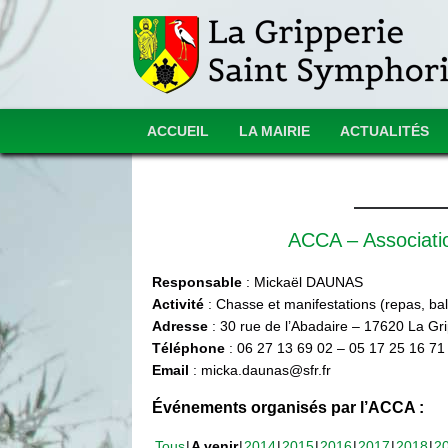
ACCUEIL
LA MAIRIE
ACTUALITÉS
ACCA – Associat
Responsable
: Mickaël DAUNAS
Activité
: Chasse et manifestations (repas, ball
Adresse
: 30 rue de l’Abadaire – 17620 La Gr
Téléphone
: 06 27 13 69 02 – 05 17 25 16 71
Email
: micka.daunas@sfr.fr
Événements organisés par l’ACCA :
Tous
A venir
2014
2015
2016
2017
2018
2