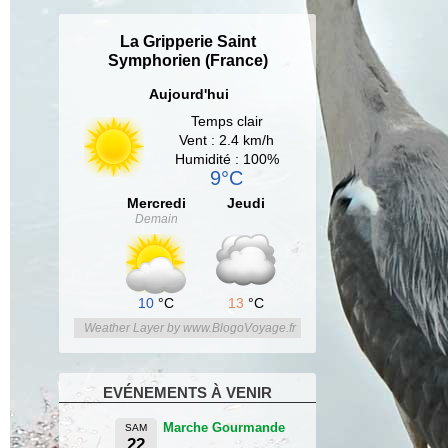
La Gripperie Saint
Symphorien (France)
Aujourd'hui
Temps clair
Vent : 2.4 km/h
Humidité : 100%
9°C
Mercredi
Jeudi
Demain
10
°C
13
°C
Weather Layer by www.BlogoVoyage.fr
EVÉNEMENTS À VENIR
Marche Gourmande
SAM
22