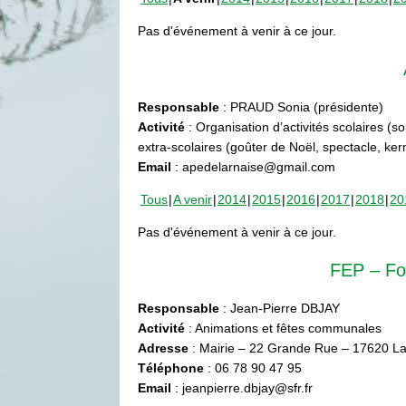
Pas d'événement à venir à ce jour.
Responsable
: PRAUD Sonia (présidente)
Activité
: Organisation d’activités scolaires (s
extra-scolaires (goûter de Noël, spectacle, ke
Email
: apedelarnaise@gmail.com
Tous
A venir
2014
2015
2016
2017
2018
20
Pas d'événement à venir à ce jour.
FEP – Fo
Responsable
: Jean-Pierre DBJAY
Activité
: Animations et fêtes communales
Adresse
: Mairie – 22 Grande Rue – 17620 La
Téléphone
: 06 78 90 47 95
Email
: jeanpierre.dbjay@sfr.fr