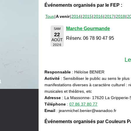
Événements organisés par le FEP :
Tous
A venir
2014
2015
2016
2017
2018
2
Marche Gourmande
SAM
22
Réserv. 06 78 90 47 95
AOÛT
2026
Le
Responsable
: Héloïse BENIER
Activité
: Sensibiliser le public au sens le plus
manifestations diverses à caractère culturel : ré
musicales et théâtres, etc
Adresse
: La Massonne- 17620 La Gripperie-
Téléphone
:
07 86 37 80 77
Email
: jeanmichel.benier@wanadoo.fr
Événements organisés par Couleurs Pa