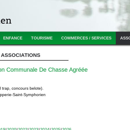
ENFANCE
TOURISME
COMMERCES / SERVICES
ASS
ASSOCIATIONS
ion Communale De Chasse Agréée
 trap, concours belote).
ipperie-Saint-Symphorien
019
2020
2022
2023
2024
2025
2026