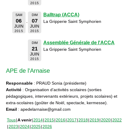
2015
Balltrap (ACCA)
SAM
DIM
06
07
La Gripperie Saint Symphorien
JUIN
JUIN
2015
2015
Assemblée Générale de l'ACCA
DIM
21
La Gripperie Saint Symphorien
JUIN
2015
APE de l’Arnaise
Responsable
: PRAUD Sonia (présidente)
Activité
: Organisation d’activités scolaires (sorties
pédagogiques, intervenants extérieurs, projets scolaires) et
extra-scolaires (goûter de Noël, spectacle, kermesse).
Email
: apedelarnaise@gmail.com
Tous
A venir
2014
2015
2016
2017
2018
2019
2020
2022
2023
2024
2025
2026