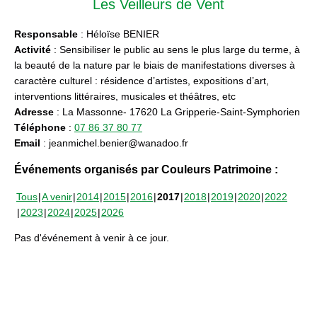
Les Veilleurs de Vent
Responsable
: Héloïse BENIER
Activité
: Sensibiliser le public au sens le plus large du terme, à
la beauté de la nature par le biais de manifestations diverses à
caractère culturel : résidence d’artistes, expositions d’art,
interventions littéraires, musicales et théâtres, etc
Adresse
: La Massonne- 17620 La Gripperie-Saint-Symphorien
Téléphone
:
07 86 37 80 77
Email
: jeanmichel.benier@wanadoo.fr
Événements organisés par Couleurs Patrimoine :
Tous
A venir
2014
2015
2016
2017
2018
2019
2020
2022
2023
2024
2025
2026
Pas d'événement à venir à ce jour.