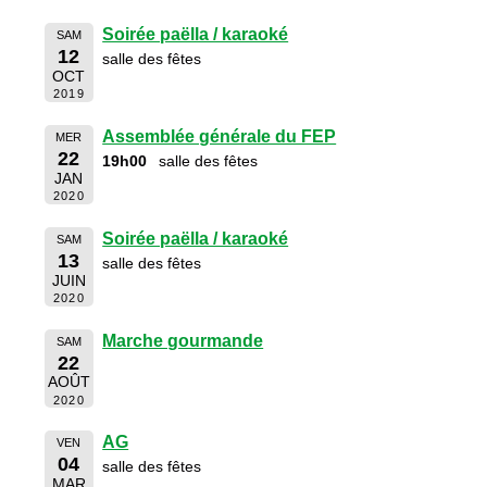
Soirée paëlla / karaoké
SAM
12
salle des fêtes
OCT
2019
Assemblée générale du FEP
MER
22
19h00
salle des fêtes
JAN
2020
Soirée paëlla / karaoké
SAM
13
salle des fêtes
JUIN
2020
Marche gourmande
SAM
22
AOÛT
2020
AG
VEN
04
salle des fêtes
MAR