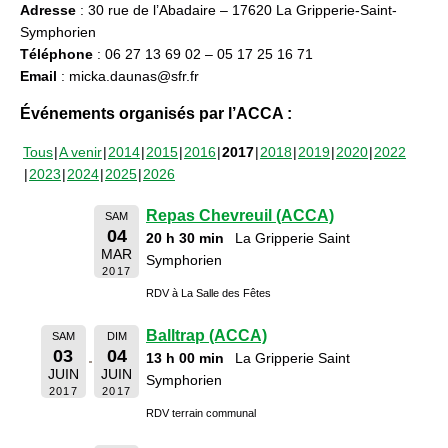
Adresse
: 30 rue de l’Abadaire – 17620 La Gripperie-Saint-
Symphorien
Téléphone
: 06 27 13 69 02 – 05 17 25 16 71
Email
: micka.daunas@sfr.fr
Événements organisés par l’ACCA :
Tous
A venir
2014
2015
2016
2017
2018
2019
2020
2022
2023
2024
2025
2026
Repas Chevreuil (ACCA)
SAM
04
20 h 30 min
La Gripperie Saint
MAR
Symphorien
2017
RDV à La Salle des Fêtes
Balltrap (ACCA)
SAM
DIM
03
04
13 h 00 min
La Gripperie Saint
JUIN
JUIN
Symphorien
2017
2017
RDV terrain communal