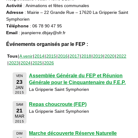
Activité
: Animations et fêtes communales
Adresse
: Mairie – 22 Grande Rue – 17620 La Gripperie Saint
Symphorien
Téléphone
: 06 78 90 47 95
Email
: jeanpierre.dbjay@sfr.fr
Événements organisés par le FEP :
Tous
A venir
2014
2015
2016
2017
2018
2019
2020
2022
2023
2024
2025
2026
Assemblée Générale du FEP et Réunion
VEN
23
Générale pour le Cinquantenaire du F.E.P.
JAN
La Gripperie Saint Symphorien
2015
Repas choucroute (FEP)
SAM
21
La Gripperie Saint Symphorien
MAR
2015
Marche découverte Réserve Naturelle
DIM