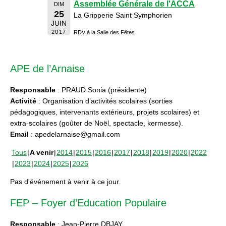
Assemblée Générale de l'ACCA
DIM
25
La Gripperie Saint Symphorien
JUIN
2017
RDV à la Salle des Fêtes
APE de l’Arnaise
Responsable
: PRAUD Sonia (présidente)
Activité
: Organisation d’activités scolaires (sorties
pédagogiques, intervenants extérieurs, projets scolaires) et
extra-scolaires (goûter de Noël, spectacle, kermesse).
Email
: apedelarnaise@gmail.com
Tous
A venir
2014
2015
2016
2017
2018
2019
2020
2022
2023
2024
2025
2026
Pas d'événement à venir à ce jour.
FEP – Foyer d’Education Populaire
Responsable
: Jean-Pierre DBJAY