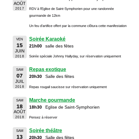
AOÛT
2017
RDV à l'Eglise de Saint-Symphorien pour une randonnée
gourmande de 12km
Un feu d'artifice offert par la commune clôtura cette manifestation
Soirée Karaoké
VEN
15
21h00
salle des fêtes
JUIN
2018
Soirée spéciale Johnny Hallyday, sur réservation uniquement
Repas exotique
SAM
07
20h30
Salle des fêtes
JUIL
2018
Repas rougail saucisse sur réservation uniquement
Marche gourmande
SAM
18
18h30
Eglise de Saint-Symphorien
AOÛT
2018
Pensez à réserver
Soirée théâtre
SAM
13
20h30
Salle des fêtes