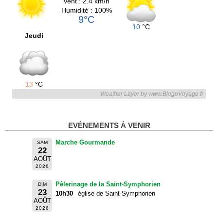
Vent : 2.4 km/h
Humidité : 100%
9°C
10
°C
Jeudi
13
°C
Weather Layer by www.BlogoVoyage.fr
EVÉNEMENTS À VENIR
Marche Gourmande
SAM
22
AOÛT
2026
Pèlerinage de la Saint-Symphorien
DIM
23
10h30
église de Saint-Symphorien
AOÛT
2026