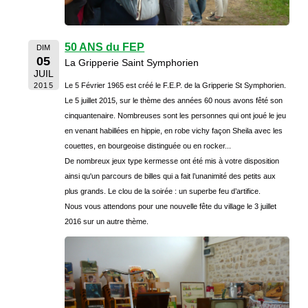
50 ANS du FEP
DIM
05
La Gripperie Saint Symphorien
JUIL
2015
Le 5 Février 1965 est créé le F.E.P. de la Gripperie St Symphorien.
Le 5 juillet 2015, sur le thème des années 60 nous avons fêté son
cinquantenaire. Nombreuses sont les personnes qui ont joué le jeu
en venant habillées en hippie, en robe vichy façon Sheila avec les
couettes, en bourgeoise distinguée ou en rocker...
De nombreux jeux type kermesse ont été mis à votre disposition
ainsi qu'un parcours de billes qui a fait l’unanimité des petits aux
plus grands. Le clou de la soirée : un superbe feu d’artifice.
Nous vous attendons pour une nouvelle fête du village le 3 juillet
2016 sur un autre thème.