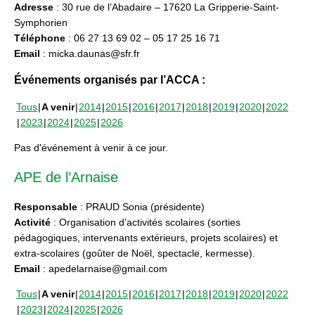
Adresse
: 30 rue de l’Abadaire – 17620 La Gripperie-Saint-
Symphorien
Téléphone
: 06 27 13 69 02 – 05 17 25 16 71
Email
: micka.daunas@sfr.fr
Événements organisés par l’ACCA :
Tous
A venir
2014
2015
2016
2017
2018
2019
2020
2022
2023
2024
2025
2026
Pas d'événement à venir à ce jour.
APE de l’Arnaise
Responsable
: PRAUD Sonia (présidente)
Activité
: Organisation d’activités scolaires (sorties
pédagogiques, intervenants extérieurs, projets scolaires) et
extra-scolaires (goûter de Noël, spectacle, kermesse).
Email
: apedelarnaise@gmail.com
Tous
A venir
2014
2015
2016
2017
2018
2019
2020
2022
2023
2024
2025
2026