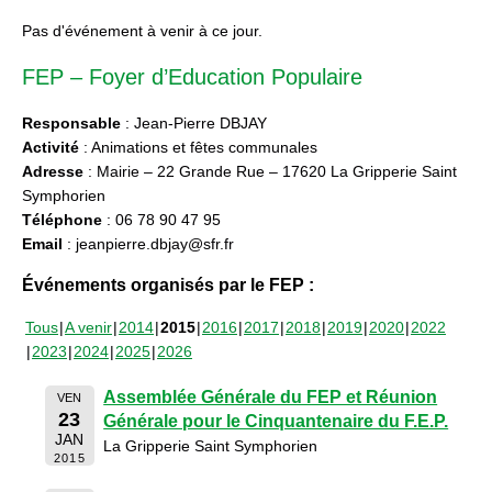
Pas d'événement à venir à ce jour.
FEP – Foyer d’Education Populaire
Responsable
: Jean-Pierre DBJAY
Activité
: Animations et fêtes communales
Adresse
: Mairie – 22 Grande Rue – 17620 La Gripperie Saint
Symphorien
Téléphone
: 06 78 90 47 95
Email
: jeanpierre.dbjay@sfr.fr
Événements organisés par le FEP :
Tous
A venir
2014
2015
2016
2017
2018
2019
2020
2022
2023
2024
2025
2026
Assemblée Générale du FEP et Réunion
VEN
23
Générale pour le Cinquantenaire du F.E.P.
JAN
La Gripperie Saint Symphorien
2015