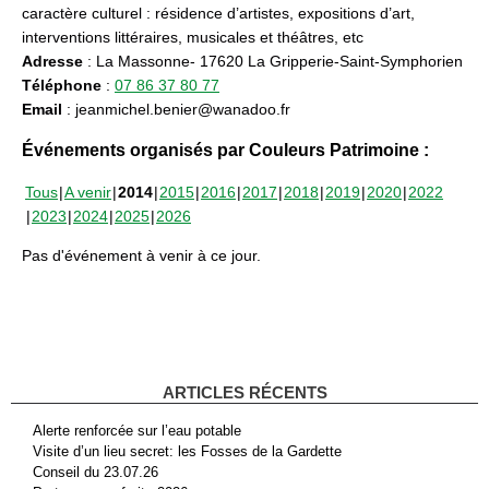
caractère culturel : résidence d’artistes, expositions d’art,
interventions littéraires, musicales et théâtres, etc
Adresse
: La Massonne- 17620 La Gripperie-Saint-Symphorien
Téléphone
:
07 86 37 80 77
Email
: jeanmichel.benier@wanadoo.fr
Événements organisés par Couleurs Patrimoine :
Tous
A venir
2014
2015
2016
2017
2018
2019
2020
2022
2023
2024
2025
2026
Pas d'événement à venir à ce jour.
ARTICLES RÉCENTS
Alerte renforcée sur l’eau potable
Visite d’un lieu secret: les Fosses de la Gardette
Conseil du 23.07.26