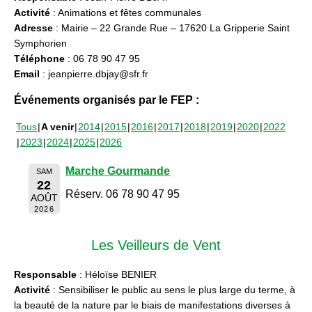
Activité
: Animations et fêtes communales
Adresse
: Mairie – 22 Grande Rue – 17620 La Gripperie Saint
Symphorien
Téléphone
: 06 78 90 47 95
Email
: jeanpierre.dbjay@sfr.fr
Événements organisés par le FEP :
Tous
A venir
2014
2015
2016
2017
2018
2019
2020
2022
2023
2024
2025
2026
Marche Gourmande
SAM
22
Réserv. 06 78 90 47 95
AOÛT
2026
Les Veilleurs de Vent
Responsable
: Héloïse BENIER
Activité
: Sensibiliser le public au sens le plus large du terme, à
la beauté de la nature par le biais de manifestations diverses à