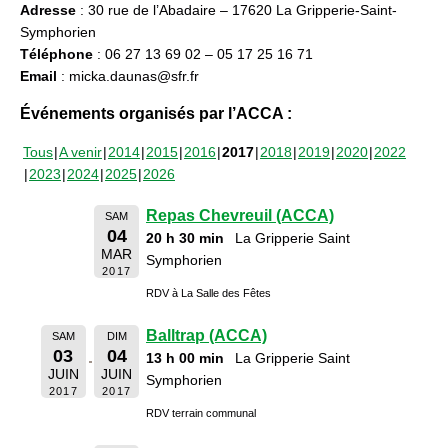
Adresse
: 30 rue de l’Abadaire – 17620 La Gripperie-Saint-
Symphorien
Téléphone
: 06 27 13 69 02 – 05 17 25 16 71
Email
: micka.daunas@sfr.fr
Événements organisés par l’ACCA :
Tous
A venir
2014
2015
2016
2017
2018
2019
2020
2022
2023
2024
2025
2026
Repas Chevreuil (ACCA)
SAM
04
20 h 30 min
La Gripperie Saint
MAR
Symphorien
2017
RDV à La Salle des Fêtes
Balltrap (ACCA)
SAM
DIM
03
04
13 h 00 min
La Gripperie Saint
JUIN
JUIN
Symphorien
2017
2017
RDV terrain communal