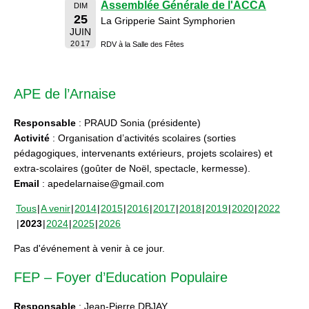
Assemblée Générale de l'ACCA
DIM
25
La Gripperie Saint Symphorien
JUIN
2017
RDV à la Salle des Fêtes
APE de l’Arnaise
Responsable
: PRAUD Sonia (présidente)
Activité
: Organisation d’activités scolaires (sorties
pédagogiques, intervenants extérieurs, projets scolaires) et
extra-scolaires (goûter de Noël, spectacle, kermesse).
Email
: apedelarnaise@gmail.com
Tous
A venir
2014
2015
2016
2017
2018
2019
2020
2022
2023
2024
2025
2026
Pas d'événement à venir à ce jour.
FEP – Foyer d’Education Populaire
Responsable
: Jean-Pierre DBJAY