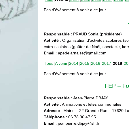
Pas d'événement à venir à ce jour.
Responsable
: PRAUD Sonia (présidente)
Activité
: Organisation d’activités scolaires (s
extra-scolaires (goûter de Noël, spectacle, ke
Email
: apedelarnaise@gmail.com
Tous
A venir
2014
2015
2016
2017
2018
20
Pas d'événement à venir à ce jour.
FEP – Fo
Responsable
: Jean-Pierre DBJAY
Activité
: Animations et fêtes communales
Adresse
: Mairie – 22 Grande Rue – 17620 La
Téléphone
: 06 78 90 47 95
Email
: jeanpierre.dbjay@sfr.fr