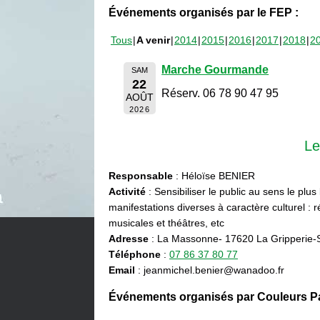
Événements organisés par le FEP :
Tous
A venir
2014
2015
2016
2017
2018
2
Marche Gourmande
SAM
22
Réserv. 06 78 90 47 95
AOÛT
2026
Le
Responsable
: Héloïse BENIER
Activité
: Sensibiliser le public au sens le plus
manifestations diverses à caractère culturel : ré
musicales et théâtres, etc
Adresse
: La Massonne- 17620 La Gripperie-
Téléphone
:
07 86 37 80 77
Email
: jeanmichel.benier@wanadoo.fr
Événements organisés par Couleurs Pa