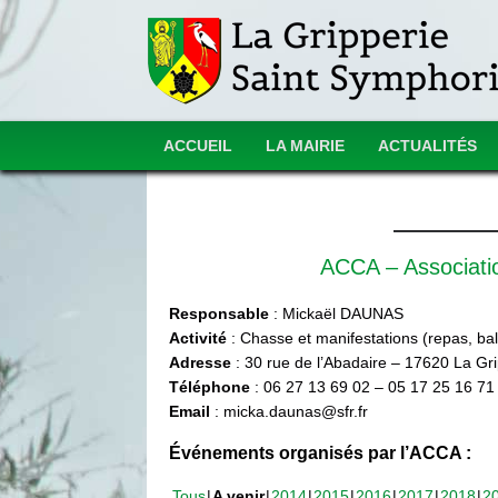
ACCUEIL
LA MAIRIE
ACTUALITÉS
ACCA – Associat
Responsable
: Mickaël DAUNAS
Activité
: Chasse et manifestations (repas, ball
Adresse
: 30 rue de l’Abadaire – 17620 La Gr
Téléphone
: 06 27 13 69 02 – 05 17 25 16 71
Email
: micka.daunas@sfr.fr
Événements organisés par l’ACCA :
Tous
A venir
2014
2015
2016
2017
2018
2