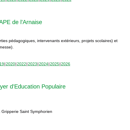
APE de l’Arnaise
orties pédagogiques, intervenants extérieurs, projets scolaires) et
rmesse).
19
2020
2022
2023
2024
2025
2026
yer d’Education Populaire
 Gripperie Saint Symphorien