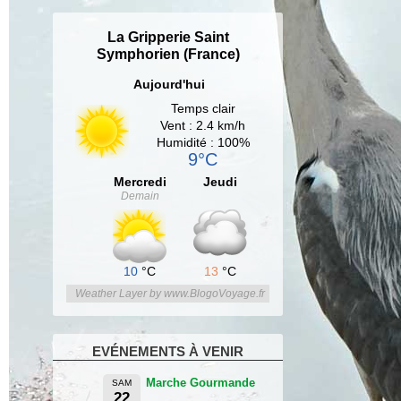
La Gripperie Saint
Symphorien (France)
Aujourd'hui
Temps clair
Vent : 2.4 km/h
Humidité : 100%
9°C
Mercredi
Jeudi
Demain
10
°C
13
°C
Weather Layer by www.BlogoVoyage.fr
EVÉNEMENTS À VENIR
Marche Gourmande
SAM
22