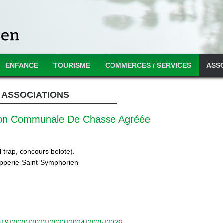
ENFANCE
TOURISME
COMMERCES / SERVICES
ASS
ASSOCIATIONS
ion Communale De Chasse Agréée
 trap, concours belote).
ipperie-Saint-Symphorien
019
2020
2022
2023
2024
2025
2026