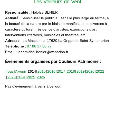
Les Veilleurs de Vent
Responsable
: Héloïse BENIER
Activité
: Sensibiliser le public au sens le plus large du terme, à
la beauté de la nature par le biais de manifestations diverses à
caractère culturel : résidence d’artistes, expositions d’art,
interventions littéraires, musicales et théâtres, etc
Adresse
: La Massonne- 17620 La Gripperie-Saint-Symphorien
Téléphone
:
07 86 37 80 77
Email
: jeanmichel.benier@wanadoo.fr
Événements organisés par Couleurs Patrimoine :
Tous
A venir
2014
2015
2016
2017
2018
2019
2020
2022
2023
2024
2025
2026
Pas d'événement à venir à ce jour.