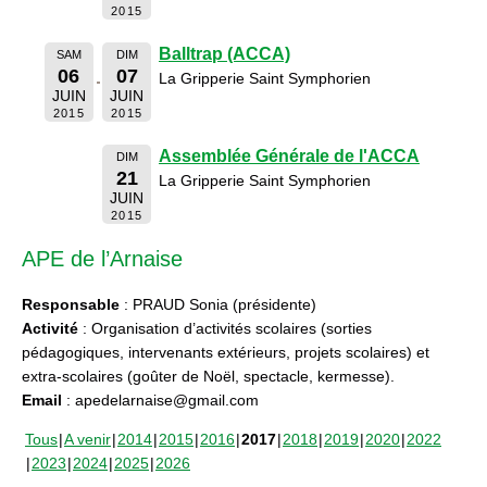
2015
Balltrap (ACCA)
SAM
DIM
06
07
La Gripperie Saint Symphorien
JUIN
JUIN
2015
2015
Assemblée Générale de l'ACCA
DIM
21
La Gripperie Saint Symphorien
JUIN
2015
APE de l’Arnaise
Responsable
: PRAUD Sonia (présidente)
Activité
: Organisation d’activités scolaires (sorties
pédagogiques, intervenants extérieurs, projets scolaires) et
extra-scolaires (goûter de Noël, spectacle, kermesse).
Email
: apedelarnaise@gmail.com
Tous
A venir
2014
2015
2016
2017
2018
2019
2020
2022
2023
2024
2025
2026