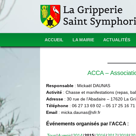
ACCUEIL
LA MAIRIE
ACTUALITÉS
ACCA – Associat
Responsable
: Mickaël DAUNAS
Activité
: Chasse et manifestations (repas, ball
Adresse
: 30 rue de l’Abadaire – 17620 La Gr
Téléphone
: 06 27 13 69 02 – 05 17 25 16 71
Email
: micka.daunas@sfr.fr
Événements organisés par l’ACCA :
Tous
A venir
2014
2015
2016
2017
2018
20