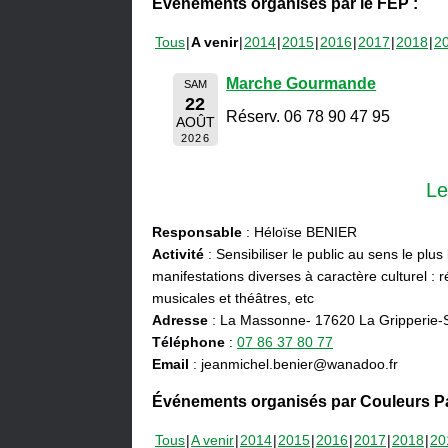
Événements organisés par le FEP :
Tous
A venir
2014
2015
2016
2017
2018
2
Marche Gourmande
SAM
22
Réserv. 06 78 90 47 95
AOÛT
2026
Le
Responsable
: Héloïse BENIER
Activité
: Sensibiliser le public au sens le plus
manifestations diverses à caractère culturel : ré
musicales et théâtres, etc
Adresse
: La Massonne- 17620 La Gripperie-
Téléphone
:
07 86 37 80 77
Email
: jeanmichel.benier@wanadoo.fr
Événements organisés par Couleurs Pa
Tous
A venir
2014
2015
2016
2017
2018
20