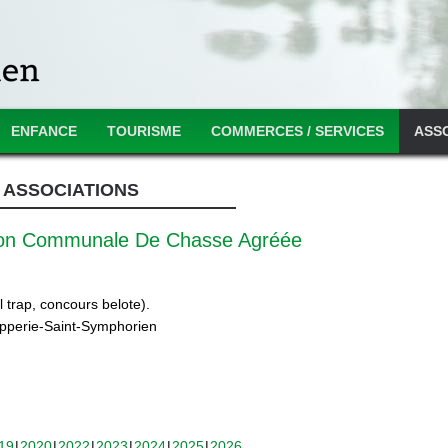
ENFANCE
TOURISME
COMMERCES / SERVICES
ASS
ASSOCIATIONS
ion Communale De Chasse Agréée
 trap, concours belote).
ipperie-Saint-Symphorien
19
2020
2022
2023
2024
2025
2026