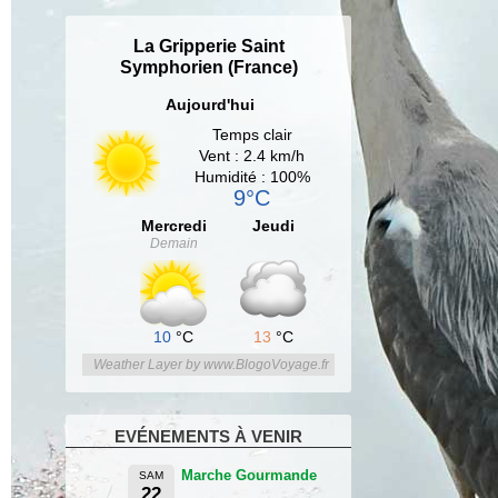
La Gripperie Saint
Symphorien (France)
Aujourd'hui
Temps clair
Vent : 2.4 km/h
Humidité : 100%
9°C
Mercredi
Jeudi
Demain
10
°C
13
°C
Weather Layer by www.BlogoVoyage.fr
EVÉNEMENTS À VENIR
Marche Gourmande
SAM
22