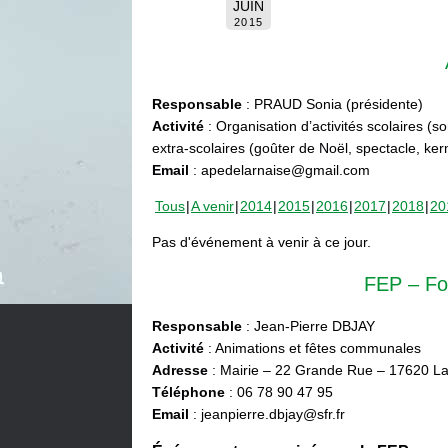
JUIN
2015
Responsable
: PRAUD Sonia (présidente)
Activité
: Organisation d’activités scolaires (s
extra-scolaires (goûter de Noël, spectacle, ke
Email
: apedelarnaise@gmail.com
Tous
A venir
2014
2015
2016
2017
2018
20
Pas d'événement à venir à ce jour.
FEP – Fo
Responsable
: Jean-Pierre DBJAY
Activité
: Animations et fêtes communales
Adresse
: Mairie – 22 Grande Rue – 17620 La
Téléphone
: 06 78 90 47 95
Email
: jeanpierre.dbjay@sfr.fr