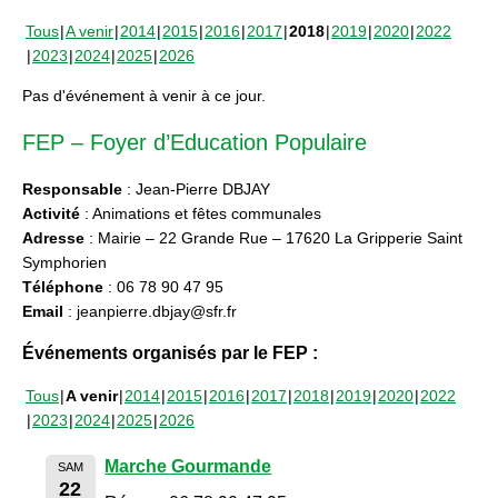
Tous
A venir
2014
2015
2016
2017
2018
2019
2020
2022
2023
2024
2025
2026
Pas d'événement à venir à ce jour.
FEP – Foyer d’Education Populaire
Responsable
: Jean-Pierre DBJAY
Activité
: Animations et fêtes communales
Adresse
: Mairie – 22 Grande Rue – 17620 La Gripperie Saint
Symphorien
Téléphone
: 06 78 90 47 95
Email
: jeanpierre.dbjay@sfr.fr
Événements organisés par le FEP :
Tous
A venir
2014
2015
2016
2017
2018
2019
2020
2022
2023
2024
2025
2026
Marche Gourmande
SAM
22