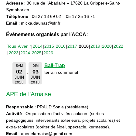
Adresse
: 30 rue de l’Abadaire – 17620 La Gripperie-Saint-
Symphorien
Téléphone
: 06 27 13 69 02 – 05 17 25 16 71
Email
: micka.daunas@sfr.fr
Événements organisés par l’ACCA :
Tous
A venir
2014
2015
2016
2017
2018
2019
2020
2022
2023
2024
2025
2026
Ball-Trap
SAM
DIM
02
03
terrain communal
JUIN
JUIN
2018
2018
APE de l’Arnaise
Responsable
: PRAUD Sonia (présidente)
Activité
: Organisation d’activités scolaires (sorties
pédagogiques, intervenants extérieurs, projets scolaires) et
extra-scolaires (goûter de Noël, spectacle, kermesse).
Email
: apedelarnaise@gmail.com