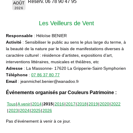
Réserv. 06 78 90 47 95
AOÛT
2026
Les Veilleurs de Vent
Responsable
: Héloïse BENIER
Activité
: Sensibiliser le public au sens le plus large du terme, à
la beauté de la nature par le biais de manifestations diverses à
caractère culturel : résidence d’artistes, expositions d’art,
interventions littéraires, musicales et théâtres, etc
Adresse
: La Massonne- 17620 La Gripperie-Saint-Symphorien
Téléphone
:
07 86 37 80 77
Email
: jeanmichel.benier@wanadoo.fr
Événements organisés par Couleurs Patrimoine :
Tous
A venir
2014
2015
2016
2017
2018
2019
2020
2022
2023
2024
2025
2026
Pas d'événement à venir à ce jour.