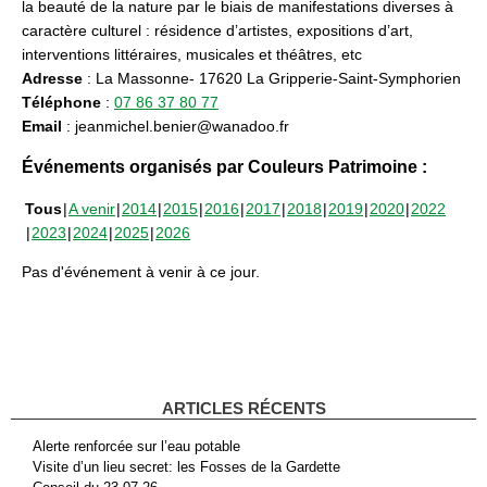
la beauté de la nature par le biais de manifestations diverses à
caractère culturel : résidence d’artistes, expositions d’art,
interventions littéraires, musicales et théâtres, etc
Adresse
: La Massonne- 17620 La Gripperie-Saint-Symphorien
Téléphone
:
07 86 37 80 77
Email
: jeanmichel.benier@wanadoo.fr
Événements organisés par Couleurs Patrimoine :
Tous
A venir
2014
2015
2016
2017
2018
2019
2020
2022
2023
2024
2025
2026
Pas d'événement à venir à ce jour.
ARTICLES RÉCENTS
Alerte renforcée sur l’eau potable
Visite d’un lieu secret: les Fosses de la Gardette