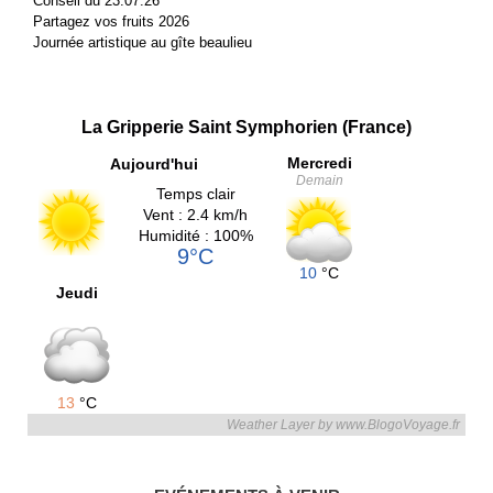
Conseil du 23.07.26
Partagez vos fruits 2026
Journée artistique au gîte beaulieu
La Gripperie Saint Symphorien (France)
Mercredi
Aujourd'hui
Demain
Temps clair
Vent : 2.4 km/h
Humidité : 100%
9°C
10
°C
Jeudi
13
°C
Weather Layer by www.BlogoVoyage.fr