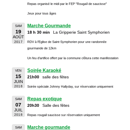
Repas organisé le midi par le FEP "Rougaïl de saucisse"
Jeux pour tous âges
Marche Gourmande
SAM
19
18 h 30 min
La Gripperie Saint Symphorien
AOÛT
2017
RDV à l'Eglise de Saint-Symphorien pour une randonnée
gourmande de 12km
Un feu d'artifice offert par la commune clôtura cette manifestation
Soirée Karaoké
VEN
15
21h00
salle des fêtes
JUIN
2018
Soirée spéciale Johnny Hallyday, sur réservation uniquement
Repas exotique
SAM
07
20h30
Salle des fêtes
JUIL
2018
Repas rougail saucisse sur réservation uniquement
Marche gourmande
SAM