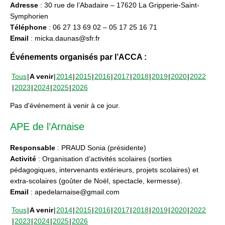
Adresse
: 30 rue de l’Abadaire – 17620 La Gripperie-Saint-
Symphorien
Téléphone
: 06 27 13 69 02 – 05 17 25 16 71
Email
: micka.daunas@sfr.fr
Événements organisés par l’ACCA :
Tous
A venir
2014
2015
2016
2017
2018
2019
2020
2022
2023
2024
2025
2026
Pas d'événement à venir à ce jour.
APE de l’Arnaise
Responsable
: PRAUD Sonia (présidente)
Activité
: Organisation d’activités scolaires (sorties
pédagogiques, intervenants extérieurs, projets scolaires) et
extra-scolaires (goûter de Noël, spectacle, kermesse).
Email
: apedelarnaise@gmail.com
Tous
A venir
2014
2015
2016
2017
2018
2019
2020
2022
2023
2024
2025
2026