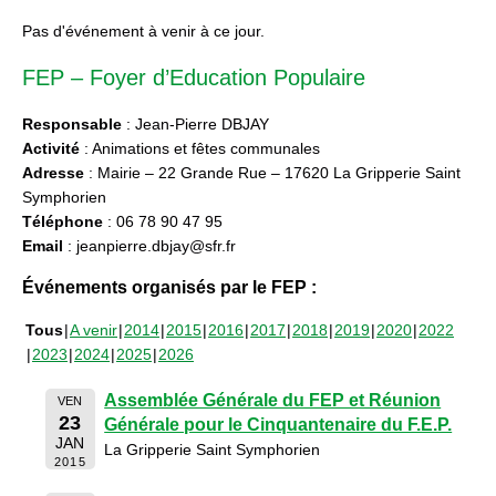
Pas d'événement à venir à ce jour.
FEP – Foyer d’Education Populaire
Responsable
: Jean-Pierre DBJAY
Activité
: Animations et fêtes communales
Adresse
: Mairie – 22 Grande Rue – 17620 La Gripperie Saint
Symphorien
Téléphone
: 06 78 90 47 95
Email
: jeanpierre.dbjay@sfr.fr
Événements organisés par le FEP :
Tous
A venir
2014
2015
2016
2017
2018
2019
2020
2022
2023
2024
2025
2026
Assemblée Générale du FEP et Réunion
VEN
23
Générale pour le Cinquantenaire du F.E.P.
JAN
La Gripperie Saint Symphorien
2015