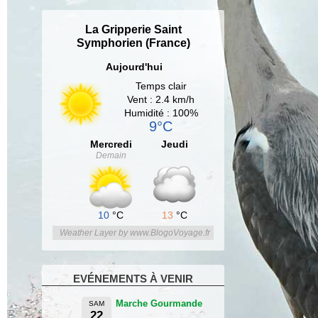
La Gripperie Saint
Symphorien (France)
Aujourd'hui
Temps clair
Vent : 2.4 km/h
Humidité : 100%
9°C
Mercredi
Jeudi
Demain
10
°C
13
°C
Weather Layer by www.BlogoVoyage.fr
EVÉNEMENTS À VENIR
Marche Gourmande
SAM
22