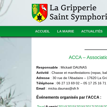
ACCUEIL
LA MAIRIE
ACTUALITÉS
ACCA – Associat
Responsable
: Mickaël DAUNAS
Activité
: Chasse et manifestations (repas, ball
Adresse
: 30 rue de l’Abadaire – 17620 La Gr
Téléphone
: 06 27 13 69 02 – 05 17 25 16 71
Email
: micka.daunas@sfr.fr
Événements organisés par l’ACCA :
Tous
A venir
2014
2015
2016
2017
2018
2