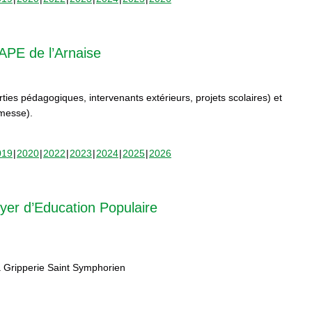
APE de l’Arnaise
orties pédagogiques, intervenants extérieurs, projets scolaires) et
rmesse).
019
2020
2022
2023
2024
2025
2026
yer d’Education Populaire
 Gripperie Saint Symphorien