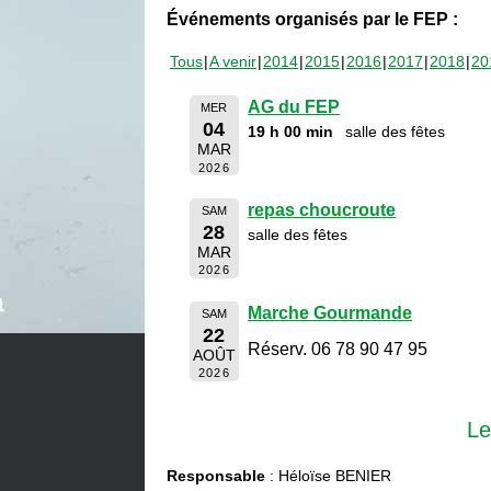
Événements organisés par le FEP :
Tous
A venir
2014
2015
2016
2017
2018
20
AG du FEP
MER
04
19 h 00 min
salle des fêtes
MAR
2026
repas choucroute
SAM
28
salle des fêtes
MAR
2026
Marche Gourmande
SAM
22
Réserv. 06 78 90 47 95
AOÛT
2026
Le
Responsable
: Héloïse BENIER