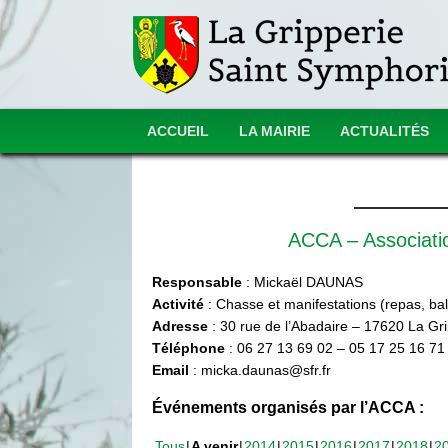
ACCUEIL
LA MAIRIE
ACTUALITÉS
ACCA – Associat
Responsable
: Mickaël DAUNAS
Activité
: Chasse et manifestations (repas, ball
Adresse
: 30 rue de l’Abadaire – 17620 La Gr
Téléphone
: 06 27 13 69 02 – 05 17 25 16 71
Email
: micka.daunas@sfr.fr
Événements organisés par l’ACCA :
Tous
A venir
2014
2015
2016
2017
2018
2