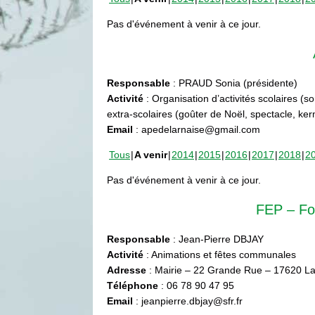
Pas d'événement à venir à ce jour.
Responsable
: PRAUD Sonia (présidente)
Activité
: Organisation d’activités scolaires (s
extra-scolaires (goûter de Noël, spectacle, ke
Email
: apedelarnaise@gmail.com
Tous
A venir
2014
2015
2016
2017
2018
2
Pas d'événement à venir à ce jour.
FEP – Fo
Responsable
: Jean-Pierre DBJAY
Activité
: Animations et fêtes communales
Adresse
: Mairie – 22 Grande Rue – 17620 La
Téléphone
: 06 78 90 47 95
Email
: jeanpierre.dbjay@sfr.fr