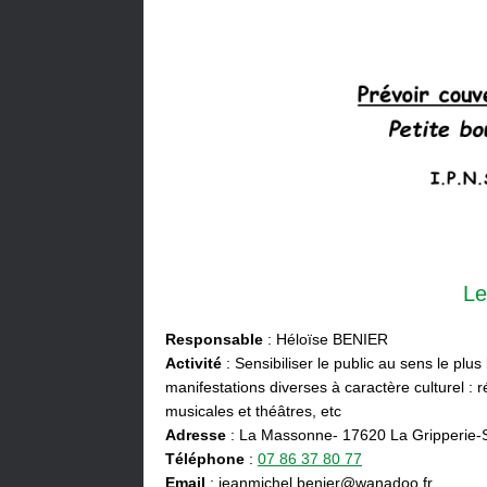
Le
Responsable
: Héloïse BENIER
Activité
: Sensibiliser le public au sens le plus
manifestations diverses à caractère culturel : ré
musicales et théâtres, etc
Adresse
: La Massonne- 17620 La Gripperie-
Téléphone
:
07 86 37 80 77
Email
: jeanmichel.benier@wanadoo.fr