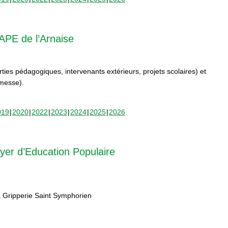
APE de l’Arnaise
orties pédagogiques, intervenants extérieurs, projets scolaires) et
rmesse).
019
2020
2022
2023
2024
2025
2026
yer d’Education Populaire
 Gripperie Saint Symphorien