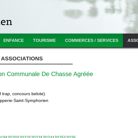
ENFANCE
TOURISME
COMMERCES / SERVICES
ASS
ASSOCIATIONS
ion Communale De Chasse Agréée
 trap, concours belote).
ipperie-Saint-Symphorien
019
2020
2022
2023
2024
2025
2026