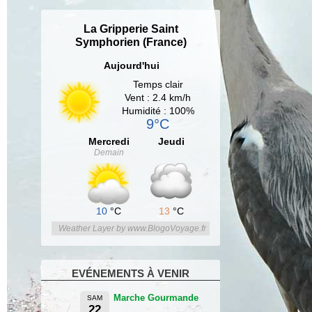
La Gripperie Saint
Symphorien (France)
Aujourd'hui
Temps clair
Vent : 2.4 km/h
Humidité : 100%
9°C
Mercredi
Jeudi
Demain
10
°C
13
°C
Weather Layer by www.BlogoVoyage.fr
EVÉNEMENTS À VENIR
Marche Gourmande
SAM
22