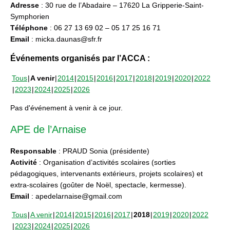
Adresse
: 30 rue de l’Abadaire – 17620 La Gripperie-Saint-
Symphorien
Téléphone
: 06 27 13 69 02 – 05 17 25 16 71
Email
: micka.daunas@sfr.fr
Événements organisés par l’ACCA :
Tous
A venir
2014
2015
2016
2017
2018
2019
2020
2022
2023
2024
2025
2026
Pas d'événement à venir à ce jour.
APE de l’Arnaise
Responsable
: PRAUD Sonia (présidente)
Activité
: Organisation d’activités scolaires (sorties
pédagogiques, intervenants extérieurs, projets scolaires) et
extra-scolaires (goûter de Noël, spectacle, kermesse).
Email
: apedelarnaise@gmail.com
Tous
A venir
2014
2015
2016
2017
2018
2019
2020
2022
2023
2024
2025
2026