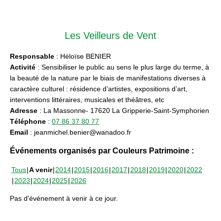
Les Veilleurs de Vent
Responsable
: Héloïse BENIER
Activité
: Sensibiliser le public au sens le plus large du terme, à
la beauté de la nature par le biais de manifestations diverses à
caractère culturel : résidence d’artistes, expositions d’art,
interventions littéraires, musicales et théâtres, etc
Adresse
: La Massonne- 17620 La Gripperie-Saint-Symphorien
Téléphone
:
07 86 37 80 77
Email
: jeanmichel.benier@wanadoo.fr
Événements organisés par Couleurs Patrimoine :
Tous
A venir
2014
2015
2016
2017
2018
2019
2020
2022
2023
2024
2025
2026
Pas d'événement à venir à ce jour.