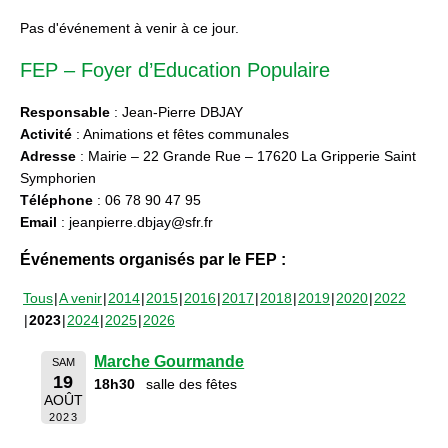
Pas d'événement à venir à ce jour.
FEP – Foyer d’Education Populaire
Responsable
: Jean-Pierre DBJAY
Activité
: Animations et fêtes communales
Adresse
: Mairie – 22 Grande Rue – 17620 La Gripperie Saint
Symphorien
Téléphone
: 06 78 90 47 95
Email
: jeanpierre.dbjay@sfr.fr
Événements organisés par le FEP :
Tous
A venir
2014
2015
2016
2017
2018
2019
2020
2022
2023
2024
2025
2026
Marche Gourmande
SAM
19
18h30
salle des fêtes
AOÛT
2023