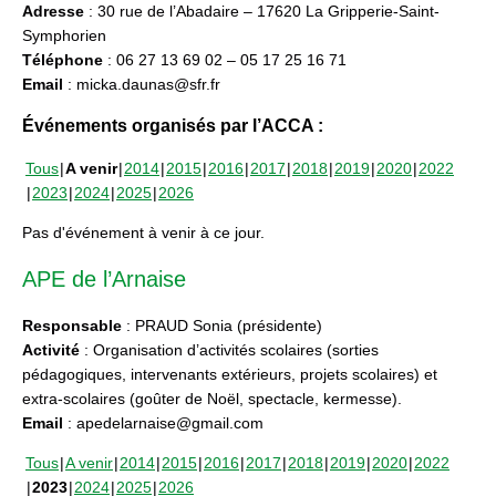
Adresse
: 30 rue de l’Abadaire – 17620 La Gripperie-Saint-
Symphorien
Téléphone
: 06 27 13 69 02 – 05 17 25 16 71
Email
: micka.daunas@sfr.fr
Événements organisés par l’ACCA :
Tous
A venir
2014
2015
2016
2017
2018
2019
2020
2022
2023
2024
2025
2026
Pas d'événement à venir à ce jour.
APE de l’Arnaise
Responsable
: PRAUD Sonia (présidente)
Activité
: Organisation d’activités scolaires (sorties
pédagogiques, intervenants extérieurs, projets scolaires) et
extra-scolaires (goûter de Noël, spectacle, kermesse).
Email
: apedelarnaise@gmail.com
Tous
A venir
2014
2015
2016
2017
2018
2019
2020
2022
2023
2024
2025
2026