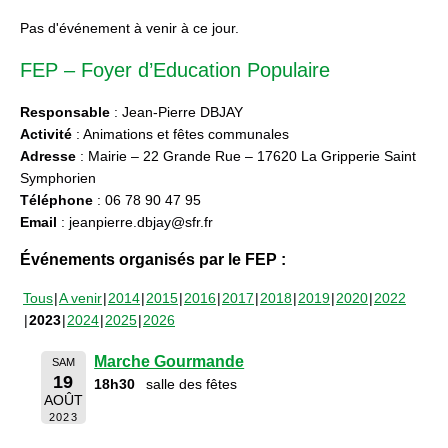
Pas d'événement à venir à ce jour.
FEP – Foyer d’Education Populaire
Responsable
: Jean-Pierre DBJAY
Activité
: Animations et fêtes communales
Adresse
: Mairie – 22 Grande Rue – 17620 La Gripperie Saint
Symphorien
Téléphone
: 06 78 90 47 95
Email
: jeanpierre.dbjay@sfr.fr
Événements organisés par le FEP :
Tous
A venir
2014
2015
2016
2017
2018
2019
2020
2022
2023
2024
2025
2026
Marche Gourmande
SAM
19
18h30
salle des fêtes
AOÛT
2023