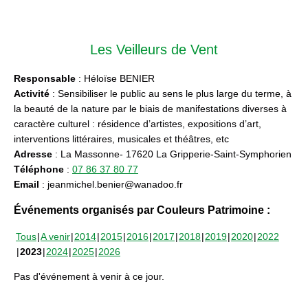
Les Veilleurs de Vent
Responsable
: Héloïse BENIER
Activité
: Sensibiliser le public au sens le plus large du terme, à
la beauté de la nature par le biais de manifestations diverses à
caractère culturel : résidence d’artistes, expositions d’art,
interventions littéraires, musicales et théâtres, etc
Adresse
: La Massonne- 17620 La Gripperie-Saint-Symphorien
Téléphone
:
07 86 37 80 77
Email
: jeanmichel.benier@wanadoo.fr
Événements organisés par Couleurs Patrimoine :
Tous
A venir
2014
2015
2016
2017
2018
2019
2020
2022
2023
2024
2025
2026
Pas d'événement à venir à ce jour.