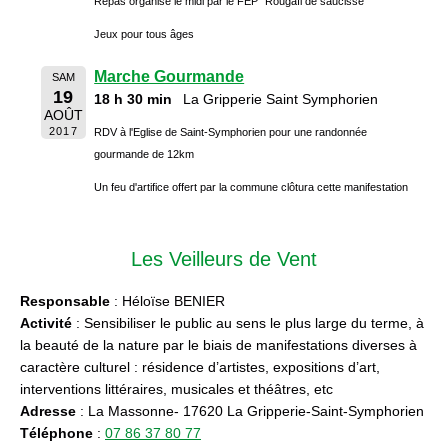
Repas organisé le midi par le FEP "Rougaïl de saucisse"
Jeux pour tous âges
Marche Gourmande
SAM
19
18 h 30 min
La Gripperie Saint Symphorien
AOÛT
2017
RDV à l'Eglise de Saint-Symphorien pour une randonnée
gourmande de 12km
Un feu d'artifice offert par la commune clôtura cette manifestation
Les Veilleurs de Vent
Responsable
: Héloïse BENIER
Activité
: Sensibiliser le public au sens le plus large du terme, à
la beauté de la nature par le biais de manifestations diverses à
caractère culturel : résidence d’artistes, expositions d’art,
interventions littéraires, musicales et théâtres, etc
Adresse
: La Massonne- 17620 La Gripperie-Saint-Symphorien
Téléphone
:
07 86 37 80 77