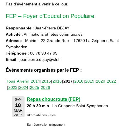
Pas d'événement à venir à ce jour.
FEP – Foyer d’Education Populaire
Responsable
: Jean-Pierre DBJAY
Activité
: Animations et fêtes communales
Adresse
: Mairie – 22 Grande Rue – 17620 La Gripperie Saint
Symphorien
Téléphone
: 06 78 90 47 95
Email
: jeanpierre.dbjay@sfr.fr
Événements organisés par le FEP :
Tous
A venir
2014
2015
2016
2017
2018
2019
2020
2022
2023
2024
2025
2026
Repas choucroute (FEP)
SAM
18
20 h 30 min
La Gripperie Saint Symphorien
MAR
2017
RDV Salle des Fêtes
Sur réservation uniquement