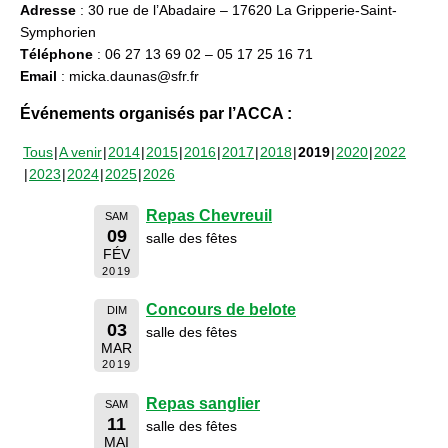
Adresse
: 30 rue de l’Abadaire – 17620 La Gripperie-Saint-
Symphorien
Téléphone
: 06 27 13 69 02 – 05 17 25 16 71
Email
: micka.daunas@sfr.fr
Événements organisés par l’ACCA :
Tous
A venir
2014
2015
2016
2017
2018
2019
2020
2022
2023
2024
2025
2026
Repas Chevreuil
SAM
09
salle des fêtes
FÉV
2019
Concours de belote
DIM
03
salle des fêtes
MAR
2019
Repas sanglier
SAM
11
salle des fêtes
MAI