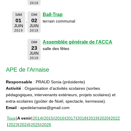
2019
Ball-Trap
SAM
DIM
01
02
terrain communal
JUIN
JUIN
2019
2019
Assemblée générale de l'ACCA
DIM
23
salle des fêtes
JUIN
2019
APE de l’Arnaise
Responsable
: PRAUD Sonia (présidente)
Activité
: Organisation d’activités scolaires (sorties
pédagogiques, intervenants extérieurs, projets scolaires) et
extra-scolaires (goûter de Noël, spectacle, kermesse).
Email
: apedelarnaise@gmail.com
Tous
A venir
2014
2015
2016
2017
2018
2019
2020
2022
2023
2024
2025
2026