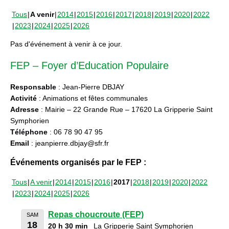
Tous
A venir
2014
2015
2016
2017
2018
2019
2020
2022
2023
2024
2025
2026
Pas d'événement à venir à ce jour.
FEP – Foyer d’Education Populaire
Responsable
: Jean-Pierre DBJAY
Activité
: Animations et fêtes communales
Adresse
: Mairie – 22 Grande Rue – 17620 La Gripperie Saint
Symphorien
Téléphone
: 06 78 90 47 95
Email
: jeanpierre.dbjay@sfr.fr
Événements organisés par le FEP :
Tous
A venir
2014
2015
2016
2017
2018
2019
2020
2022
2023
2024
2025
2026
Repas choucroute (FEP)
SAM
18
20 h 30 min
La Gripperie Saint Symphorien