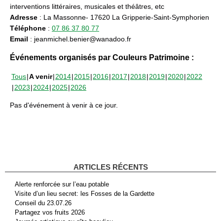
interventions littéraires, musicales et théâtres, etc
Adresse
: La Massonne- 17620 La Gripperie-Saint-Symphorien
Téléphone
:
07 86 37 80 77
Email
: jeanmichel.benier@wanadoo.fr
Événements organisés par Couleurs Patrimoine :
Tous
A venir
2014
2015
2016
2017
2018
2019
2020
2022
2023
2024
2025
2026
Pas d'événement à venir à ce jour.
ARTICLES RÉCENTS
Alerte renforcée sur l’eau potable
Visite d’un lieu secret: les Fosses de la Gardette
Conseil du 23.07.26
Partagez vos fruits 2026