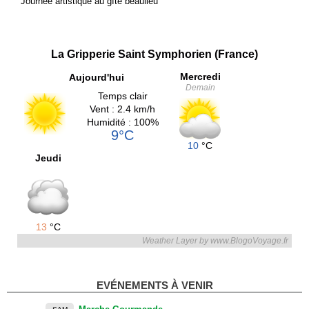
Journée artistique au gîte beaulieu
La Gripperie Saint Symphorien (France)
Mercredi
Aujourd'hui
Demain
Temps clair
Vent : 2.4 km/h
Humidité : 100%
9°C
10
°C
Jeudi
13
°C
Weather Layer by www.BlogoVoyage.fr
EVÉNEMENTS À VENIR