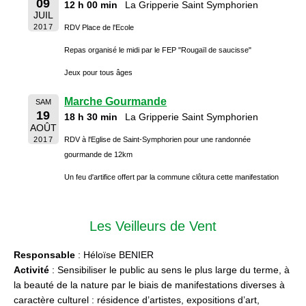
09
12 h 00 min
La Gripperie Saint Symphorien
JUIL
2017
RDV Place de l'Ecole
Repas organisé le midi par le FEP "Rougaïl de saucisse"
Jeux pour tous âges
Marche Gourmande
SAM
19
18 h 30 min
La Gripperie Saint Symphorien
AOÛT
2017
RDV à l'Eglise de Saint-Symphorien pour une randonnée
gourmande de 12km
Un feu d'artifice offert par la commune clôtura cette manifestation
Les Veilleurs de Vent
Responsable
: Héloïse BENIER
Activité
: Sensibiliser le public au sens le plus large du terme, à
la beauté de la nature par le biais de manifestations diverses à
caractère culturel : résidence d’artistes, expositions d’art,