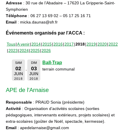
Adresse
: 30 rue de l’Abadaire – 17620 La Gripperie-Saint-
Symphorien
Téléphone
: 06 27 13 69 02 – 05 17 25 16 71
Email
: micka.daunas@sfr.fr
Événements organisés par l’ACCA :
Tous
A venir
2014
2015
2016
2017
2018
2019
2020
2022
2023
2024
2025
2026
Ball-Trap
SAM
DIM
02
03
terrain communal
JUIN
JUIN
2018
2018
APE de l’Arnaise
Responsable
: PRAUD Sonia (présidente)
Activité
: Organisation d’activités scolaires (sorties
pédagogiques, intervenants extérieurs, projets scolaires) et
extra-scolaires (goûter de Noël, spectacle, kermesse).
Email
: apedelarnaise@gmail.com