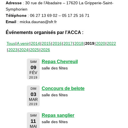
Adresse
: 30 rue de l’Abadaire – 17620 La Gripperie-Saint-
Symphorien
Téléphone
: 06 27 13 69 02 – 05 17 25 16 71
Email
: micka.daunas@sfr.fr
Événements organisés par l’ACCA :
Tous
A venir
2014
2015
2016
2017
2018
2019
2020
2022
2023
2024
2025
2026
Repas Chevreuil
SAM
09
salle des fêtes
FÉV
2019
Concours de belote
DIM
03
salle des fêtes
MAR
2019
Repas sanglier
SAM
11
salle des fêtes
MAI