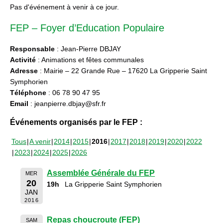
Pas d'événement à venir à ce jour.
FEP – Foyer d’Education Populaire
Responsable
: Jean-Pierre DBJAY
Activité
: Animations et fêtes communales
Adresse
: Mairie – 22 Grande Rue – 17620 La Gripperie Saint
Symphorien
Téléphone
: 06 78 90 47 95
Email
: jeanpierre.dbjay@sfr.fr
Événements organisés par le FEP :
Tous
A venir
2014
2015
2016
2017
2018
2019
2020
2022
2023
2024
2025
2026
Assemblée Générale du FEP
MER
20
19h
La Gripperie Saint Symphorien
JAN
2016
Repas choucroute (FEP)
SAM