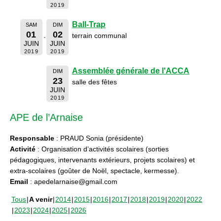
2019
Ball-Trap
SAM
DIM
01
02
terrain communal
JUIN
JUIN
2019
2019
Assemblée générale de l'ACCA
DIM
23
salle des fêtes
JUIN
2019
APE de l’Arnaise
Responsable
: PRAUD Sonia (présidente)
Activité
: Organisation d’activités scolaires (sorties
pédagogiques, intervenants extérieurs, projets scolaires) et
extra-scolaires (goûter de Noël, spectacle, kermesse).
Email
: apedelarnaise@gmail.com
Tous
A venir
2014
2015
2016
2017
2018
2019
2020
2022
2023
2024
2025
2026