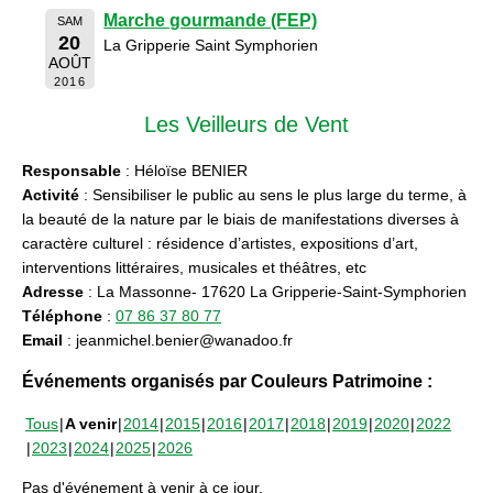
Marche gourmande (FEP)
SAM
20
La Gripperie Saint Symphorien
AOÛT
2016
Les Veilleurs de Vent
Responsable
: Héloïse BENIER
Activité
: Sensibiliser le public au sens le plus large du terme, à
la beauté de la nature par le biais de manifestations diverses à
caractère culturel : résidence d’artistes, expositions d’art,
interventions littéraires, musicales et théâtres, etc
Adresse
: La Massonne- 17620 La Gripperie-Saint-Symphorien
Téléphone
:
07 86 37 80 77
Email
: jeanmichel.benier@wanadoo.fr
Événements organisés par Couleurs Patrimoine :
Tous
A venir
2014
2015
2016
2017
2018
2019
2020
2022
2023
2024
2025
2026
Pas d'événement à venir à ce jour.