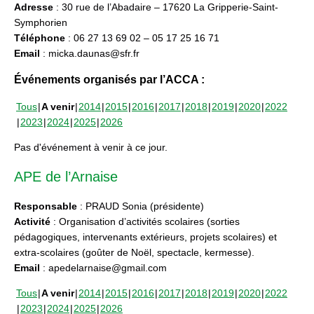
Adresse
: 30 rue de l’Abadaire – 17620 La Gripperie-Saint-
Symphorien
Téléphone
: 06 27 13 69 02 – 05 17 25 16 71
Email
: micka.daunas@sfr.fr
Événements organisés par l’ACCA :
Tous
A venir
2014
2015
2016
2017
2018
2019
2020
2022
2023
2024
2025
2026
Pas d'événement à venir à ce jour.
APE de l’Arnaise
Responsable
: PRAUD Sonia (présidente)
Activité
: Organisation d’activités scolaires (sorties
pédagogiques, intervenants extérieurs, projets scolaires) et
extra-scolaires (goûter de Noël, spectacle, kermesse).
Email
: apedelarnaise@gmail.com
Tous
A venir
2014
2015
2016
2017
2018
2019
2020
2022
2023
2024
2025
2026