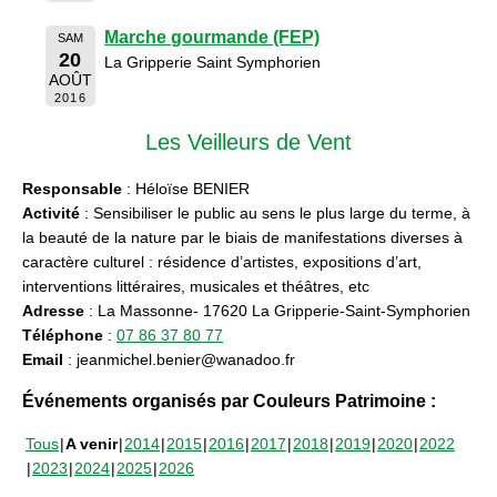
Marche gourmande (FEP)
SAM
20
La Gripperie Saint Symphorien
AOÛT
2016
Les Veilleurs de Vent
Responsable
: Héloïse BENIER
Activité
: Sensibiliser le public au sens le plus large du terme, à
la beauté de la nature par le biais de manifestations diverses à
caractère culturel : résidence d’artistes, expositions d’art,
interventions littéraires, musicales et théâtres, etc
Adresse
: La Massonne- 17620 La Gripperie-Saint-Symphorien
Téléphone
:
07 86 37 80 77
Email
: jeanmichel.benier@wanadoo.fr
Événements organisés par Couleurs Patrimoine :
Tous
A venir
2014
2015
2016
2017
2018
2019
2020
2022
2023
2024
2025
2026