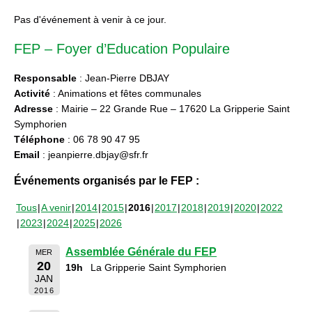
Pas d'événement à venir à ce jour.
FEP – Foyer d’Education Populaire
Responsable
: Jean-Pierre DBJAY
Activité
: Animations et fêtes communales
Adresse
: Mairie – 22 Grande Rue – 17620 La Gripperie Saint
Symphorien
Téléphone
: 06 78 90 47 95
Email
: jeanpierre.dbjay@sfr.fr
Événements organisés par le FEP :
Tous
A venir
2014
2015
2016
2017
2018
2019
2020
2022
2023
2024
2025
2026
Assemblée Générale du FEP
MER
20
19h
La Gripperie Saint Symphorien
JAN
2016