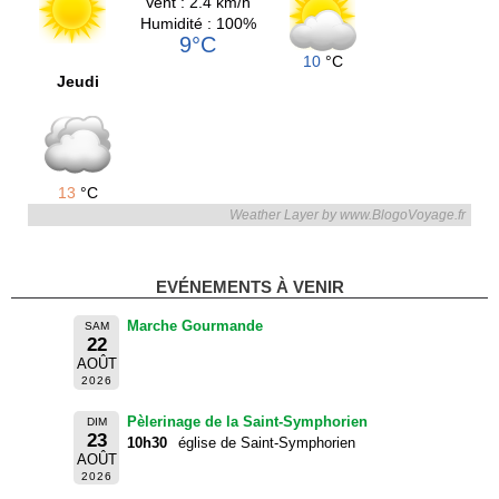
Vent : 2.4 km/h
Humidité : 100%
9°C
10
°C
Jeudi
13
°C
Weather Layer by www.BlogoVoyage.fr
EVÉNEMENTS À VENIR
Marche Gourmande
SAM
22
AOÛT
2026
Pèlerinage de la Saint-Symphorien
DIM
23
10h30
église de Saint-Symphorien
AOÛT
2026