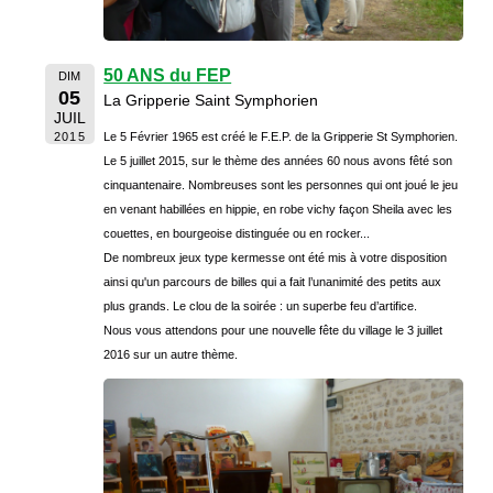
50 ANS du FEP
DIM
05
La Gripperie Saint Symphorien
JUIL
2015
Le 5 Février 1965 est créé le F.E.P. de la Gripperie St Symphorien.
Le 5 juillet 2015, sur le thème des années 60 nous avons fêté son
cinquantenaire. Nombreuses sont les personnes qui ont joué le jeu
en venant habillées en hippie, en robe vichy façon Sheila avec les
couettes, en bourgeoise distinguée ou en rocker...
De nombreux jeux type kermesse ont été mis à votre disposition
ainsi qu'un parcours de billes qui a fait l’unanimité des petits aux
plus grands. Le clou de la soirée : un superbe feu d’artifice.
Nous vous attendons pour une nouvelle fête du village le 3 juillet
2016 sur un autre thème.