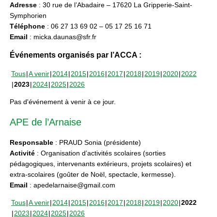
Adresse
: 30 rue de l’Abadaire – 17620 La Gripperie-Saint-
Symphorien
Téléphone
: 06 27 13 69 02 – 05 17 25 16 71
Email
: micka.daunas@sfr.fr
Événements organisés par l’ACCA :
Tous
A venir
2014
2015
2016
2017
2018
2019
2020
2022
2023
2024
2025
2026
Pas d'événement à venir à ce jour.
APE de l’Arnaise
Responsable
: PRAUD Sonia (présidente)
Activité
: Organisation d’activités scolaires (sorties
pédagogiques, intervenants extérieurs, projets scolaires) et
extra-scolaires (goûter de Noël, spectacle, kermesse).
Email
: apedelarnaise@gmail.com
Tous
A venir
2014
2015
2016
2017
2018
2019
2020
2022
2023
2024
2025
2026