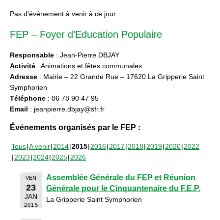
Pas d'événement à venir à ce jour.
FEP – Foyer d’Education Populaire
Responsable
: Jean-Pierre DBJAY
Activité
: Animations et fêtes communales
Adresse
: Mairie – 22 Grande Rue – 17620 La Gripperie Saint
Symphorien
Téléphone
: 06 78 90 47 95
Email
: jeanpierre.dbjay@sfr.fr
Événements organisés par le FEP :
Tous
A venir
2014
2015
2016
2017
2018
2019
2020
2022
2023
2024
2025
2026
Assemblée Générale du FEP et Réunion
VEN
23
Générale pour le Cinquantenaire du F.E.P.
JAN
La Gripperie Saint Symphorien
2015