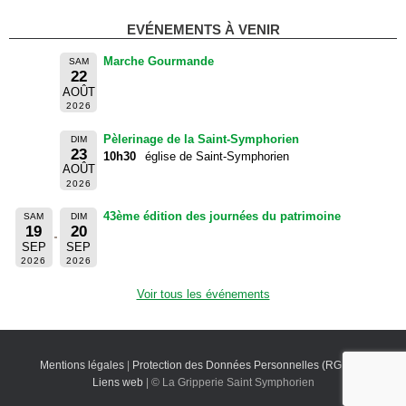
EVÉNEMENTS À VENIR
Marche Gourmande
SAM
22
AOÛT
2026
Pèlerinage de la Saint-Symphorien
DIM
23
10h30
église de Saint-Symphorien
AOÛT
2026
43ème édition des journées du patrimoine
SAM
DIM
19
20
SEP
SEP
2026
2026
Voir tous les événements
Mentions légales
|
Protection des Données Personnelles (RGPD)
|
Liens web
| © La Gripperie Saint Symphorien