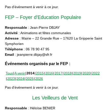
Pas d'événement à venir à ce jour.
FEP – Foyer d’Education Populaire
Responsable
: Jean-Pierre DBJAY
Activité
: Animations et fêtes communales
Adresse
: Mairie – 22 Grande Rue – 17620 La Gripperie Saint
Symphorien
Téléphone
: 06 78 90 47 95
Email
: jeanpierre.dbjay@sfr.fr
Événements organisés par le FEP :
Tous
A venir
2014
2015
2016
2017
2018
2019
2020
2022
2023
2024
2025
2026
Pas d'événement à venir à ce jour.
Les Veilleurs de Vent
Responsable
: Héloïse BENIER