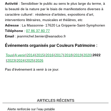
Activité
: Sensibiliser le public au sens le plus large du terme, à
la beauté de la nature par le biais de manifestations diverses à
caractère culturel : résidence d’artistes, expositions d’art,
interventions littéraires, musicales et théâtres, etc
Adresse
: La Massonne- 17620 La Gripperie-Saint-Symphorien
Téléphone
:
07 86 37 80 77
Email
: jeanmichel.benier@wanadoo.fr
Événements organisés par Couleurs Patrimoine :
Tous
A venir
2014
2015
2016
2017
2018
2019
2020
2022
2023
2024
2025
2026
Pas d'événement à venir à ce jour.
ARTICLES RÉCENTS
Alerte renforcée sur l’eau potable