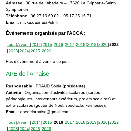
Adresse
: 30 rue de l’Abadaire – 17620 La Gripperie-Saint-
Symphorien
Téléphone
: 06 27 13 69 02 – 05 17 25 16 71
Email
: micka.daunas@sfr.fr
Événements organisés par l’ACCA :
Tous
A venir
2014
2015
2016
2017
2018
2019
2020
2022
2023
2024
2025
2026
Pas d'événement à venir à ce jour.
APE de l’Arnaise
Responsable
: PRAUD Sonia (présidente)
Activité
: Organisation d’activités scolaires (sorties
pédagogiques, intervenants extérieurs, projets scolaires) et
extra-scolaires (goûter de Noël, spectacle, kermesse).
Email
: apedelarnaise@gmail.com
Tous
A venir
2014
2015
2016
2017
2018
2019
2020
2022
2023
2024
2025
2026