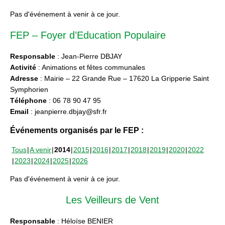
Pas d'événement à venir à ce jour.
FEP – Foyer d’Education Populaire
Responsable
: Jean-Pierre DBJAY
Activité
: Animations et fêtes communales
Adresse
: Mairie – 22 Grande Rue – 17620 La Gripperie Saint
Symphorien
Téléphone
: 06 78 90 47 95
Email
: jeanpierre.dbjay@sfr.fr
Événements organisés par le FEP :
Tous
A venir
2014
2015
2016
2017
2018
2019
2020
2022
2023
2024
2025
2026
Pas d'événement à venir à ce jour.
Les Veilleurs de Vent
Responsable
: Héloïse BENIER