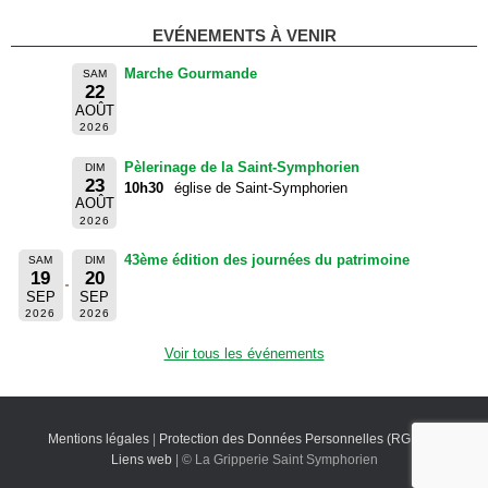
EVÉNEMENTS À VENIR
Marche Gourmande
SAM
22
AOÛT
2026
Pèlerinage de la Saint-Symphorien
DIM
23
10h30
église de Saint-Symphorien
AOÛT
2026
43ème édition des journées du patrimoine
SAM
DIM
19
20
SEP
SEP
2026
2026
Voir tous les événements
Mentions légales
|
Protection des Données Personnelles (RGPD)
|
Liens web
| © La Gripperie Saint Symphorien