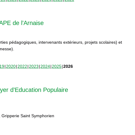
APE de l’Arnaise
orties pédagogiques, intervenants extérieurs, projets scolaires) et
rmesse).
19
2020
2022
2023
2024
2025
2026
yer d’Education Populaire
 Gripperie Saint Symphorien