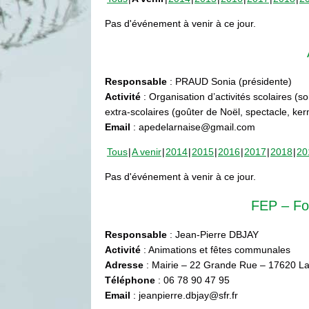
Pas d'événement à venir à ce jour.
Responsable
: PRAUD Sonia (présidente)
Activité
: Organisation d’activités scolaires (s
extra-scolaires (goûter de Noël, spectacle, ke
Email
: apedelarnaise@gmail.com
Tous
A venir
2014
2015
2016
2017
2018
20
Pas d'événement à venir à ce jour.
FEP – Fo
Responsable
: Jean-Pierre DBJAY
Activité
: Animations et fêtes communales
Adresse
: Mairie – 22 Grande Rue – 17620 La
Téléphone
: 06 78 90 47 95
Email
: jeanpierre.dbjay@sfr.fr