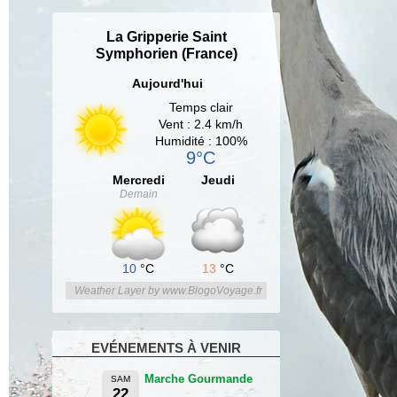
La Gripperie Saint
Symphorien (France)
Aujourd'hui
Temps clair
Vent : 2.4 km/h
Humidité : 100%
9°C
Mercredi
Jeudi
Demain
10
°C
13
°C
Weather Layer by www.BlogoVoyage.fr
EVÉNEMENTS À VENIR
Marche Gourmande
SAM
22