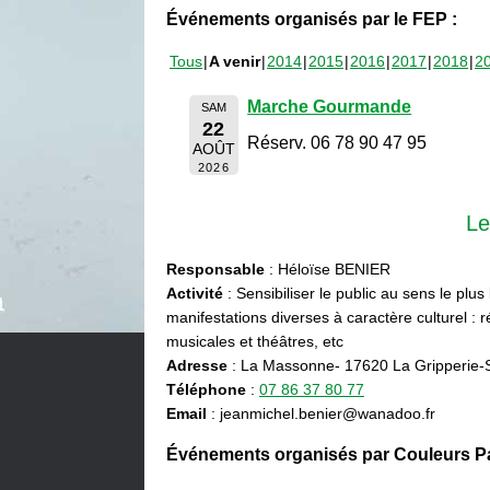
Événements organisés par le FEP :
Tous
A venir
2014
2015
2016
2017
2018
2
Marche Gourmande
SAM
22
Réserv. 06 78 90 47 95
AOÛT
2026
Le
Responsable
: Héloïse BENIER
Activité
: Sensibiliser le public au sens le plus
manifestations diverses à caractère culturel : ré
musicales et théâtres, etc
Adresse
: La Massonne- 17620 La Gripperie-
Téléphone
:
07 86 37 80 77
Email
: jeanmichel.benier@wanadoo.fr
Événements organisés par Couleurs Pa