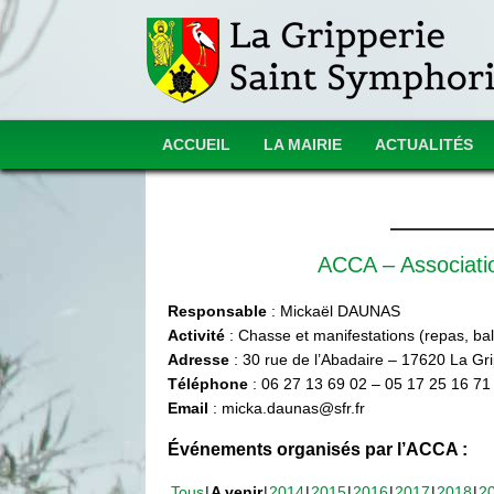
ACCUEIL
LA MAIRIE
ACTUALITÉS
ACCA – Associat
Responsable
: Mickaël DAUNAS
Activité
: Chasse et manifestations (repas, ball
Adresse
: 30 rue de l’Abadaire – 17620 La Gr
Téléphone
: 06 27 13 69 02 – 05 17 25 16 71
Email
: micka.daunas@sfr.fr
Événements organisés par l’ACCA :
Tous
A venir
2014
2015
2016
2017
2018
2