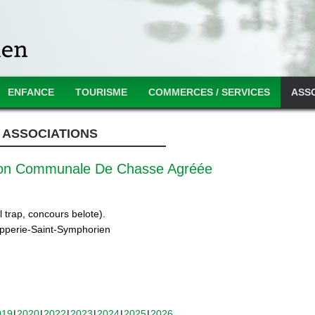
ENFANCE
TOURISME
COMMERCES / SERVICES
ASS
ASSOCIATIONS
ion Communale De Chasse Agréée
 trap, concours belote).
ipperie-Saint-Symphorien
019
2020
2022
2023
2024
2025
2026