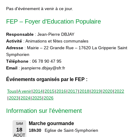
Pas d'événement à venir à ce jour.
FEP – Foyer d’Education Populaire
Responsable
: Jean-Pierre DBJAY
Activité
: Animations et fêtes communales
Adresse
: Mairie – 22 Grande Rue – 17620 La Gripperie Saint
Symphorien
Téléphone
: 06 78 90 47 95
Email
: jeanpierre.dbjay@sfr.fr
Événements organisés par le FEP :
Tous
A venir
2014
2015
2016
2017
2018
2019
2020
2022
2023
2024
2025
2026
Information sur l'évènement
Marche gourmande
SAM
18
18h30
Eglise de Saint-Symphorien
AOÛT