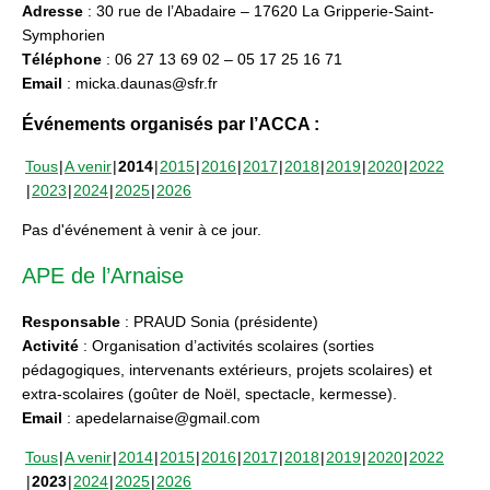
Adresse
: 30 rue de l’Abadaire – 17620 La Gripperie-Saint-
Symphorien
Téléphone
: 06 27 13 69 02 – 05 17 25 16 71
Email
: micka.daunas@sfr.fr
Événements organisés par l’ACCA :
Tous
A venir
2014
2015
2016
2017
2018
2019
2020
2022
2023
2024
2025
2026
Pas d'événement à venir à ce jour.
APE de l’Arnaise
Responsable
: PRAUD Sonia (présidente)
Activité
: Organisation d’activités scolaires (sorties
pédagogiques, intervenants extérieurs, projets scolaires) et
extra-scolaires (goûter de Noël, spectacle, kermesse).
Email
: apedelarnaise@gmail.com
Tous
A venir
2014
2015
2016
2017
2018
2019
2020
2022
2023
2024
2025
2026