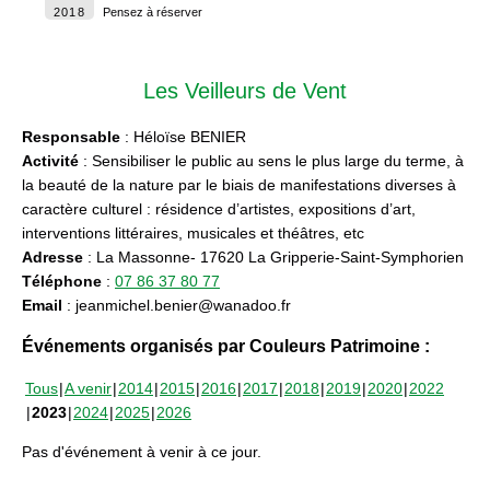
2018
Pensez à réserver
Les Veilleurs de Vent
Responsable
: Héloïse BENIER
Activité
: Sensibiliser le public au sens le plus large du terme, à
la beauté de la nature par le biais de manifestations diverses à
caractère culturel : résidence d’artistes, expositions d’art,
interventions littéraires, musicales et théâtres, etc
Adresse
: La Massonne- 17620 La Gripperie-Saint-Symphorien
Téléphone
:
07 86 37 80 77
Email
: jeanmichel.benier@wanadoo.fr
Événements organisés par Couleurs Patrimoine :
Tous
A venir
2014
2015
2016
2017
2018
2019
2020
2022
2023
2024
2025
2026
Pas d'événement à venir à ce jour.