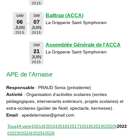
2015
Balltrap (ACCA)
SAM
DIM
06
07
La Gripperie Saint Symphorien
JUIN
JUIN
2015
2015
Assemblée Générale de l'ACCA
DIM
21
La Gripperie Saint Symphorien
JUIN
2015
APE de l’Arnaise
Responsable
: PRAUD Sonia (présidente)
Activité
: Organisation d’activités scolaires (sorties
pédagogiques, intervenants extérieurs, projets scolaires) et
extra-scolaires (goûter de Noël, spectacle, kermesse).
Email
: apedelarnaise@gmail.com
Tous
A venir
2014
2015
2016
2017
2018
2019
2020
2022
2023
2024
2025
2026