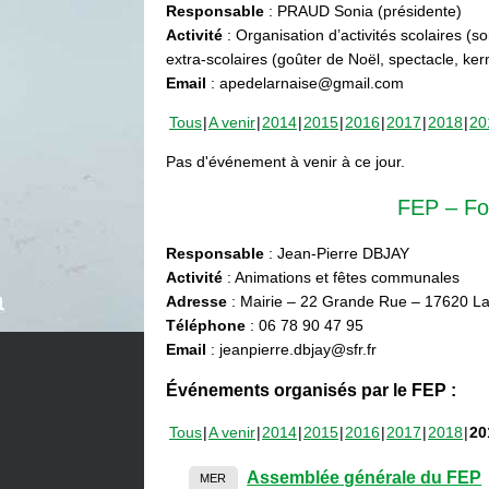
Responsable
: PRAUD Sonia (présidente)
Activité
: Organisation d’activités scolaires (s
extra-scolaires (goûter de Noël, spectacle, ke
Email
: apedelarnaise@gmail.com
Tous
A venir
2014
2015
2016
2017
2018
20
Pas d'événement à venir à ce jour.
FEP – Fo
Responsable
: Jean-Pierre DBJAY
Activité
: Animations et fêtes communales
Adresse
: Mairie – 22 Grande Rue – 17620 La
Téléphone
: 06 78 90 47 95
Email
: jeanpierre.dbjay@sfr.fr
Événements organisés par le FEP :
Tous
A venir
2014
2015
2016
2017
2018
20
Assemblée générale du FEP
MER