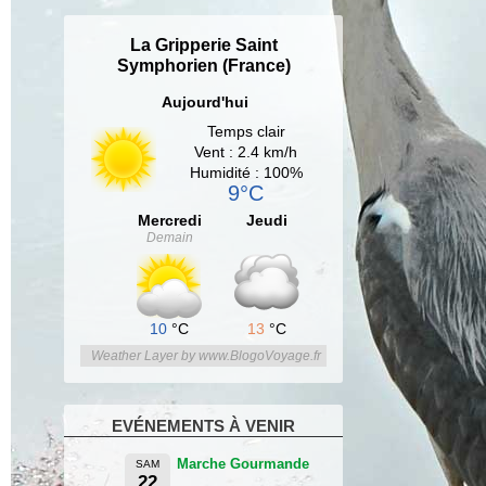
La Gripperie Saint
Symphorien (France)
Aujourd'hui
Temps clair
Vent : 2.4 km/h
Humidité : 100%
9°C
Mercredi
Jeudi
Demain
10
°C
13
°C
Weather Layer by www.BlogoVoyage.fr
EVÉNEMENTS À VENIR
Marche Gourmande
SAM
22