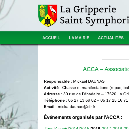
ACCUEIL
LA MAIRIE
ACTUALITÉS
ACCA – Associat
Responsable
: Mickaël DAUNAS
Activité
: Chasse et manifestations (repas, ball
Adresse
: 30 rue de l’Abadaire – 17620 La Gr
Téléphone
: 06 27 13 69 02 – 05 17 25 16 71
Email
: micka.daunas@sfr.fr
Événements organisés par l’ACCA :
Tous
A venir
2014
2015
2016
2017
2018
20