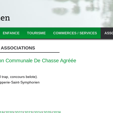
ENFANCE
TOURISME
COMMERCES / SERVICES
ASS
ASSOCIATIONS
ion Communale De Chasse Agréée
 trap, concours belote).
ipperie-Saint-Symphorien
19
2020
2022
2023
2024
2025
2026