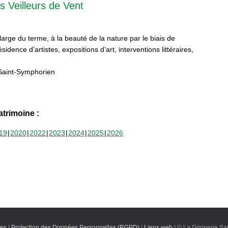
s Veilleurs de Vent
 large du terme, à la beauté de la nature par le biais de
sidence d’artistes, expositions d’art, interventions littéraires,
Saint-Symphorien
trimoine :
19
2020
2022
2023
2024
2025
2026
les
|
Protection des Données Personnelles (RGPD)
|
Liens web
| © La Gripperie Sa