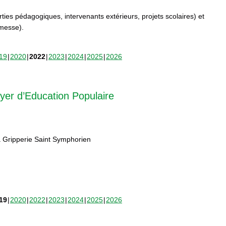
orties pédagogiques, intervenants extérieurs, projets scolaires) et
rmesse).
19
2020
2022
2023
2024
2025
2026
yer d’Education Populaire
 Gripperie Saint Symphorien
19
2020
2022
2023
2024
2025
2026