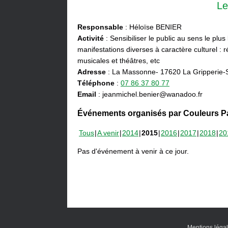
Le
Responsable
: Héloïse BENIER
Activité
: Sensibiliser le public au sens le plus
manifestations diverses à caractère culturel : ré
musicales et théâtres, etc
Adresse
: La Massonne- 17620 La Gripperie-
Téléphone
:
07 86 37 80 77
Email
: jeanmichel.benier@wanadoo.fr
Événements organisés par Couleurs Pa
Tous
A venir
2014
2015
2016
2017
2018
20
Pas d'événement à venir à ce jour.
Mentions léga