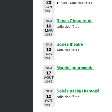
23
19h00
salle des fêtes
JAN
2019
Repas Choucroute
SAM
16
salle des fêtes
MAR
2019
Soirée théâtre
SAM
13
salle des fêtes
AVR
2019
Marche gourmande
SAM
17
AOÛT
2019
Soirée paëlla / karaoké
SAM
12
salle des fêtes
OCT
2019