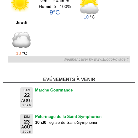
Vent : 2.4 km/h
Humidité : 100%
9°C
10
°C
Jeudi
13
°C
Weather Layer by www.BlogoVoyage.fr
EVÉNEMENTS À VENIR
Marche Gourmande
SAM
22
AOÛT
2026
Pèlerinage de la Saint-Symphorien
DIM
23
10h30
église de Saint-Symphorien
AOÛT
2026