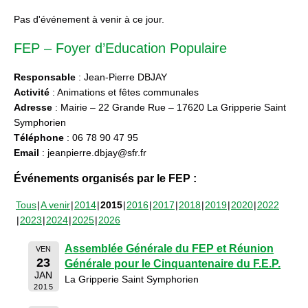
Pas d'événement à venir à ce jour.
FEP – Foyer d’Education Populaire
Responsable
: Jean-Pierre DBJAY
Activité
: Animations et fêtes communales
Adresse
: Mairie – 22 Grande Rue – 17620 La Gripperie Saint
Symphorien
Téléphone
: 06 78 90 47 95
Email
: jeanpierre.dbjay@sfr.fr
Événements organisés par le FEP :
Tous
A venir
2014
2015
2016
2017
2018
2019
2020
2022
2023
2024
2025
2026
Assemblée Générale du FEP et Réunion
VEN
23
Générale pour le Cinquantenaire du F.E.P.
JAN
La Gripperie Saint Symphorien
2015