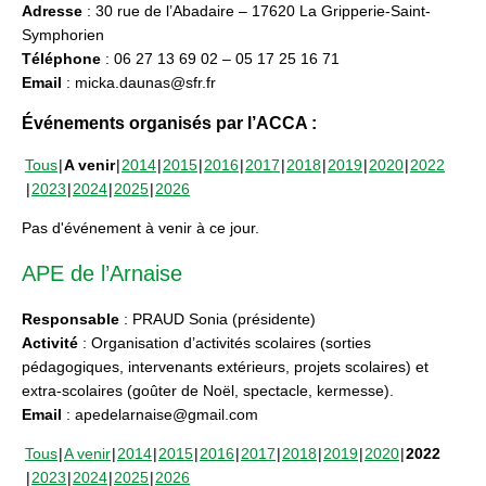
Adresse
: 30 rue de l’Abadaire – 17620 La Gripperie-Saint-
Symphorien
Téléphone
: 06 27 13 69 02 – 05 17 25 16 71
Email
: micka.daunas@sfr.fr
Événements organisés par l’ACCA :
Tous
A venir
2014
2015
2016
2017
2018
2019
2020
2022
2023
2024
2025
2026
Pas d'événement à venir à ce jour.
APE de l’Arnaise
Responsable
: PRAUD Sonia (présidente)
Activité
: Organisation d’activités scolaires (sorties
pédagogiques, intervenants extérieurs, projets scolaires) et
extra-scolaires (goûter de Noël, spectacle, kermesse).
Email
: apedelarnaise@gmail.com
Tous
A venir
2014
2015
2016
2017
2018
2019
2020
2022
2023
2024
2025
2026