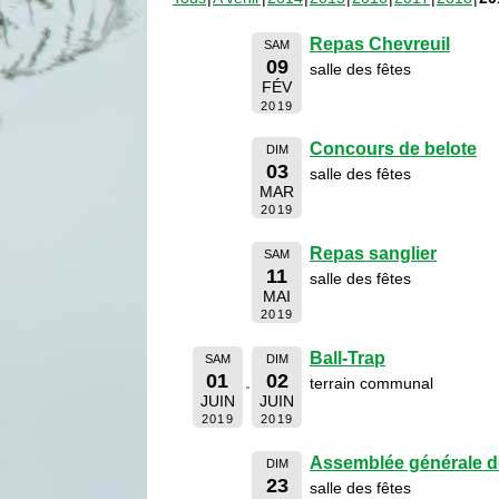
Repas Chevreuil
SAM
09
salle des fêtes
FÉV
2019
Concours de belote
DIM
03
salle des fêtes
MAR
2019
Repas sanglier
SAM
11
salle des fêtes
MAI
2019
Ball-Trap
SAM
DIM
01
02
terrain communal
JUIN
JUIN
2019
2019
Assemblée générale d
DIM
23
salle des fêtes