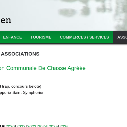
ENFANCE
TOURISME
COMMERCES / SERVICES
ASS
ASSOCIATIONS
ion Communale De Chasse Agréée
 trap, concours belote).
ipperie-Saint-Symphorien
19
2020
2022
2023
2024
2025
2026