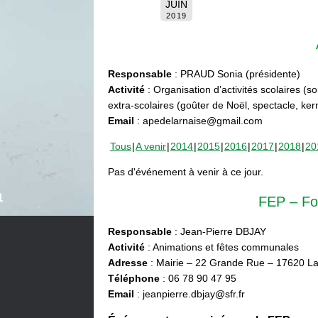
JUIN
2019
Responsable
: PRAUD Sonia (présidente)
Activité
: Organisation d’activités scolaires (s
extra-scolaires (goûter de Noël, spectacle, ke
Email
: apedelarnaise@gmail.com
Tous
A venir
2014
2015
2016
2017
2018
20
Pas d'événement à venir à ce jour.
FEP – Fo
Responsable
: Jean-Pierre DBJAY
Activité
: Animations et fêtes communales
Adresse
: Mairie – 22 Grande Rue – 17620 La
Téléphone
: 06 78 90 47 95
Email
: jeanpierre.dbjay@sfr.fr