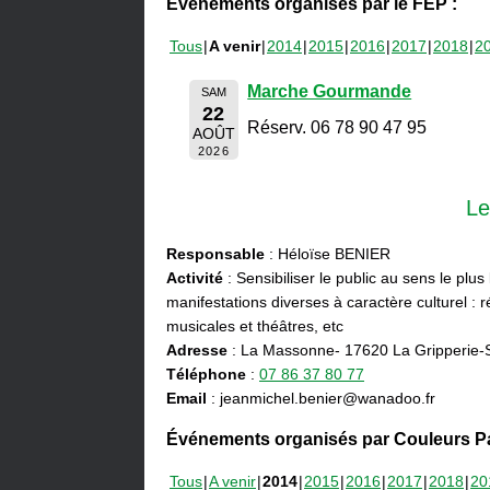
Événements organisés par le FEP :
Tous
A venir
2014
2015
2016
2017
2018
2
Marche Gourmande
SAM
22
Réserv. 06 78 90 47 95
AOÛT
2026
Le
Responsable
: Héloïse BENIER
Activité
: Sensibiliser le public au sens le plus
manifestations diverses à caractère culturel : ré
musicales et théâtres, etc
Adresse
: La Massonne- 17620 La Gripperie-
Téléphone
:
07 86 37 80 77
Email
: jeanmichel.benier@wanadoo.fr
Événements organisés par Couleurs Pa
Tous
A venir
2014
2015
2016
2017
2018
20