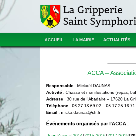
ACCUEIL
LA MAIRIE
ACTUALITÉS
ACCA – Associat
Responsable
: Mickaël DAUNAS
Activité
: Chasse et manifestations (repas, ball
Adresse
: 30 rue de l’Abadaire – 17620 La Gr
Téléphone
: 06 27 13 69 02 – 05 17 25 16 71
Email
: micka.daunas@sfr.fr
Événements organisés par l’ACCA :
Tous
A venir
2014
2015
2016
2017
2018
20