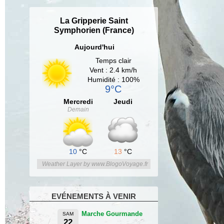
La Gripperie Saint
Symphorien (France)
Aujourd'hui
Temps clair
Vent : 2.4 km/h
Humidité : 100%
9°C
Mercredi
Jeudi
Demain
10
°C
13
°C
Weather Layer by www.BlogoVoyage.fr
EVÉNEMENTS À VENIR
Marche Gourmande
SAM
22