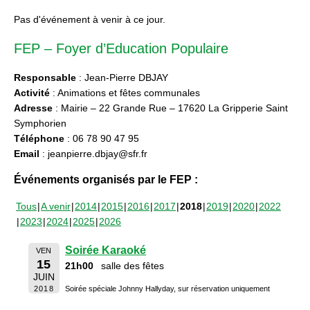
Pas d'événement à venir à ce jour.
FEP – Foyer d’Education Populaire
Responsable
: Jean-Pierre DBJAY
Activité
: Animations et fêtes communales
Adresse
: Mairie – 22 Grande Rue – 17620 La Gripperie Saint
Symphorien
Téléphone
: 06 78 90 47 95
Email
: jeanpierre.dbjay@sfr.fr
Événements organisés par le FEP :
Tous
A venir
2014
2015
2016
2017
2018
2019
2020
2022
2023
2024
2025
2026
Soirée Karaoké
VEN
15
21h00
salle des fêtes
JUIN
2018
Soirée spéciale Johnny Hallyday, sur réservation uniquement