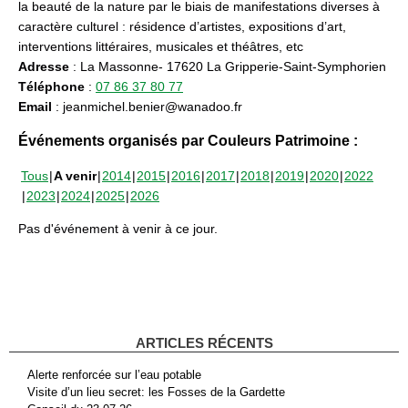
la beauté de la nature par le biais de manifestations diverses à
caractère culturel : résidence d’artistes, expositions d’art,
interventions littéraires, musicales et théâtres, etc
Adresse
: La Massonne- 17620 La Gripperie-Saint-Symphorien
Téléphone
:
07 86 37 80 77
Email
: jeanmichel.benier@wanadoo.fr
Événements organisés par Couleurs Patrimoine :
Tous
A venir
2014
2015
2016
2017
2018
2019
2020
2022
2023
2024
2025
2026
Pas d'événement à venir à ce jour.
ARTICLES RÉCENTS
Alerte renforcée sur l’eau potable
Visite d’un lieu secret: les Fosses de la Gardette