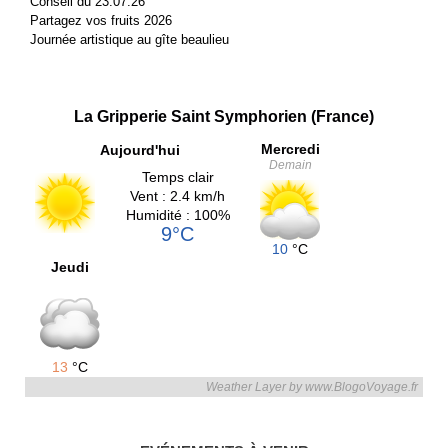
Conseil du 23.07.26
Partagez vos fruits 2026
Journée artistique au gîte beaulieu
La Gripperie Saint Symphorien (France)
Mercredi
Aujourd'hui
Demain
Temps clair
Vent : 2.4 km/h
Humidité : 100%
9°C
10
°C
Jeudi
13
°C
Weather Layer by www.BlogoVoyage.fr