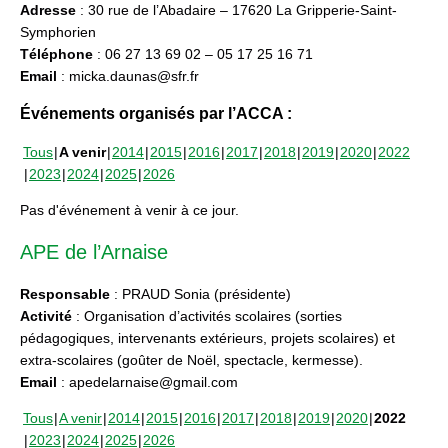
Adresse
: 30 rue de l’Abadaire – 17620 La Gripperie-Saint-
Symphorien
Téléphone
: 06 27 13 69 02 – 05 17 25 16 71
Email
: micka.daunas@sfr.fr
Événements organisés par l’ACCA :
Tous
A venir
2014
2015
2016
2017
2018
2019
2020
2022
2023
2024
2025
2026
Pas d'événement à venir à ce jour.
APE de l’Arnaise
Responsable
: PRAUD Sonia (présidente)
Activité
: Organisation d’activités scolaires (sorties
pédagogiques, intervenants extérieurs, projets scolaires) et
extra-scolaires (goûter de Noël, spectacle, kermesse).
Email
: apedelarnaise@gmail.com
Tous
A venir
2014
2015
2016
2017
2018
2019
2020
2022
2023
2024
2025
2026