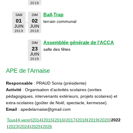
2019
Ball-Trap
SAM
DIM
01
02
terrain communal
JUIN
JUIN
2019
2019
Assemblée générale de l'ACCA
DIM
23
salle des fêtes
JUIN
2019
APE de l’Arnaise
Responsable
: PRAUD Sonia (présidente)
Activité
: Organisation d’activités scolaires (sorties
pédagogiques, intervenants extérieurs, projets scolaires) et
extra-scolaires (goûter de Noël, spectacle, kermesse).
Email
: apedelarnaise@gmail.com
Tous
A venir
2014
2015
2016
2017
2018
2019
2020
2022
2023
2024
2025
2026