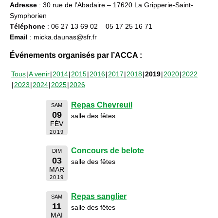
Adresse
: 30 rue de l’Abadaire – 17620 La Gripperie-Saint-
Symphorien
Téléphone
: 06 27 13 69 02 – 05 17 25 16 71
Email
: micka.daunas@sfr.fr
Événements organisés par l’ACCA :
Tous
A venir
2014
2015
2016
2017
2018
2019
2020
2022
2023
2024
2025
2026
Repas Chevreuil
SAM
09
salle des fêtes
FÉV
2019
Concours de belote
DIM
03
salle des fêtes
MAR
2019
Repas sanglier
SAM
11
salle des fêtes
MAI