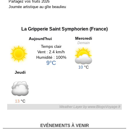
Partagez vos fruits 2026
Journée artistique au gîte beaulieu
La Gripperie Saint Symphorien (France)
Mercredi
Aujourd'hui
Demain
Temps clair
Vent : 2.4 km/h
Humidité : 100%
9°C
10
°C
Jeudi
13
°C
Weather Layer by www.BlogoVoyage.fr
EVÉNEMENTS À VENIR