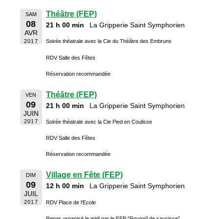
Théâtre (FEP)
SAM
08
21 h 00 min
La Gripperie Saint Symphorien
AVR
2017
Soirée théatrale avec la Cie du Théâtre des Embruns
RDV Salle des Fêtes
Réservation recommandée
Théâtre (FEP)
VEN
09
21 h 00 min
La Gripperie Saint Symphorien
JUIN
2017
Soirée théatrale avec la Cie Pied en Coulisse
RDV Salle des Fêtes
Réservation recommandée
Village en Fête (FEP)
DIM
09
12 h 00 min
La Gripperie Saint Symphorien
JUIL
2017
RDV Place de l'Ecole
Repas organisé le midi par le FEP "Rougaïl de saucisse"