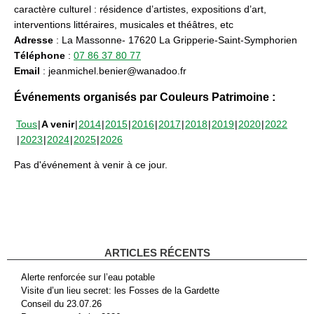
caractère culturel : résidence d’artistes, expositions d’art,
interventions littéraires, musicales et théâtres, etc
Adresse
: La Massonne- 17620 La Gripperie-Saint-Symphorien
Téléphone
:
07 86 37 80 77
Email
: jeanmichel.benier@wanadoo.fr
Événements organisés par Couleurs Patrimoine :
Tous
A venir
2014
2015
2016
2017
2018
2019
2020
2022
2023
2024
2025
2026
Pas d'événement à venir à ce jour.
ARTICLES RÉCENTS
Alerte renforcée sur l’eau potable
Visite d’un lieu secret: les Fosses de la Gardette
Conseil du 23.07.26