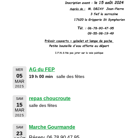
AG du FEP
MER
05
19 h 00 min
salle des fêtes
MAR
2025
repas choucroute
SAM
15
salle des fêtes
MAR
2025
Marche Gourmande
SAM
23
Réserv. 06 78 90 47 95