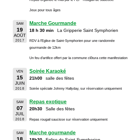
Jeux pour tous âges
Marche Gourmande
SAM
19
18 h 30 min
La Gripperie Saint Symphorien
AOÛT
2017
RDV à l'Eglise de Saint-Symphorien pour une randonnée
gourmande de 12km
Un feu d'artifice offert par la commune clôtura cette manifestation
Soirée Karaoké
VEN
15
21h00
salle des fêtes
JUIN
2018
Soirée spéciale Johnny Hallyday, sur réservation uniquement
Repas exotique
SAM
07
20h30
Salle des fêtes
JUIL
2018
Repas rougail saucisse sur réservation uniquement
Marche gourmande
SAM
18
18h30
Eglise de Saint-Symphorien