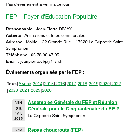
Pas d'événement à venir à ce jour.
FEP – Foyer d’Education Populaire
Responsable
: Jean-Pierre DBJAY
Activité
: Animations et fêtes communales
Adresse
: Mairie – 22 Grande Rue – 17620 La Gripperie Saint
Symphorien
Téléphone
: 06 78 90 47 95
Email
: jeanpierre.dbjay@sfr.fr
Événements organisés par le FEP :
Tous
A venir
2014
2015
2016
2017
2018
2019
2020
2022
2023
2024
2025
2026
Assemblée Générale du FEP et Réunion
VEN
23
Générale pour le Cinquantenaire du F.E.P.
JAN
La Gripperie Saint Symphorien
2015
Repas choucroute (FEP)
SAM