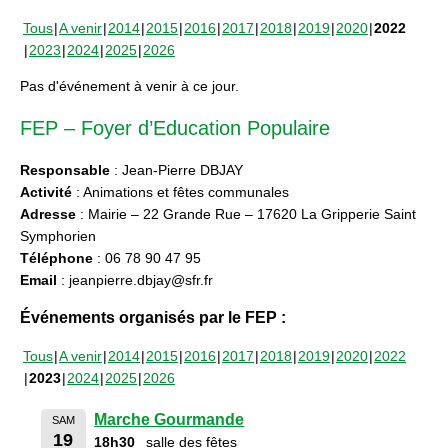
Tous
A venir
2014
2015
2016
2017
2018
2019
2020
2022
2023
2024
2025
2026
Pas d'événement à venir à ce jour.
FEP – Foyer d’Education Populaire
Responsable
: Jean-Pierre DBJAY
Activité
: Animations et fêtes communales
Adresse
: Mairie – 22 Grande Rue – 17620 La Gripperie Saint
Symphorien
Téléphone
: 06 78 90 47 95
Email
: jeanpierre.dbjay@sfr.fr
Événements organisés par le FEP :
Tous
A venir
2014
2015
2016
2017
2018
2019
2020
2022
2023
2024
2025
2026
Marche Gourmande
SAM
19
18h30
salle des fêtes