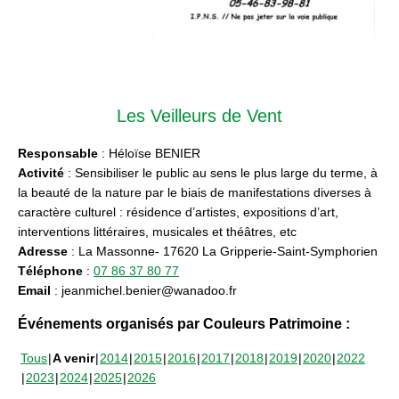
Les Veilleurs de Vent
Responsable
: Héloïse BENIER
Activité
: Sensibiliser le public au sens le plus large du terme, à
la beauté de la nature par le biais de manifestations diverses à
caractère culturel : résidence d’artistes, expositions d’art,
interventions littéraires, musicales et théâtres, etc
Adresse
: La Massonne- 17620 La Gripperie-Saint-Symphorien
Téléphone
:
07 86 37 80 77
Email
: jeanmichel.benier@wanadoo.fr
Événements organisés par Couleurs Patrimoine :
Tous
A venir
2014
2015
2016
2017
2018
2019
2020
2022
2023
2024
2025
2026