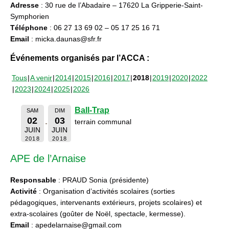
Adresse
: 30 rue de l’Abadaire – 17620 La Gripperie-Saint-
Symphorien
Téléphone
: 06 27 13 69 02 – 05 17 25 16 71
Email
: micka.daunas@sfr.fr
Événements organisés par l’ACCA :
Tous
A venir
2014
2015
2016
2017
2018
2019
2020
2022
2023
2024
2025
2026
Ball-Trap
SAM
DIM
02
03
terrain communal
JUIN
JUIN
2018
2018
APE de l’Arnaise
Responsable
: PRAUD Sonia (présidente)
Activité
: Organisation d’activités scolaires (sorties
pédagogiques, intervenants extérieurs, projets scolaires) et
extra-scolaires (goûter de Noël, spectacle, kermesse).
Email
: apedelarnaise@gmail.com