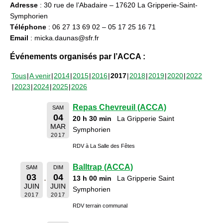
Adresse
: 30 rue de l’Abadaire – 17620 La Gripperie-Saint-
Symphorien
Téléphone
: 06 27 13 69 02 – 05 17 25 16 71
Email
: micka.daunas@sfr.fr
Événements organisés par l’ACCA :
Tous
A venir
2014
2015
2016
2017
2018
2019
2020
2022
2023
2024
2025
2026
Repas Chevreuil (ACCA)
SAM
04
20 h 30 min
La Gripperie Saint
MAR
Symphorien
2017
RDV à La Salle des Fêtes
Balltrap (ACCA)
SAM
DIM
03
04
13 h 00 min
La Gripperie Saint
JUIN
JUIN
Symphorien
2017
2017
RDV terrain communal