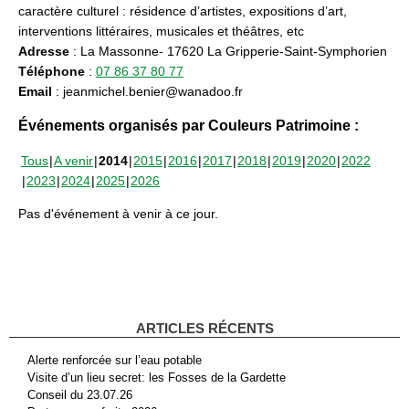
caractère culturel : résidence d’artistes, expositions d’art,
interventions littéraires, musicales et théâtres, etc
Adresse
: La Massonne- 17620 La Gripperie-Saint-Symphorien
Téléphone
:
07 86 37 80 77
Email
: jeanmichel.benier@wanadoo.fr
Événements organisés par Couleurs Patrimoine :
Tous
A venir
2014
2015
2016
2017
2018
2019
2020
2022
2023
2024
2025
2026
Pas d'événement à venir à ce jour.
ARTICLES RÉCENTS
Alerte renforcée sur l’eau potable
Visite d’un lieu secret: les Fosses de la Gardette
Conseil du 23.07.26