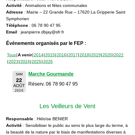
Activité
: Animations et fêtes communales
Adresse
: Mairie – 22 Grande Rue – 17620 La Gripperie Saint
Symphorien
Téléphone
: 06 78 90 47 95
Email
: jeanpierre.dbjay@sfr.fr
Événements organisés par le FEP :
Tous
A venir
2014
2015
2016
2017
2018
2019
2020
2022
2023
2024
2025
2026
Marche Gourmande
SAM
22
Réserv. 06 78 90 47 95
AOÛT
2026
Les Veilleurs de Vent
Responsable
: Héloïse BENIER
Activité
: Sensibiliser le public au sens le plus large du terme, à
la beauté de la nature par le biais de manifestations diverses à