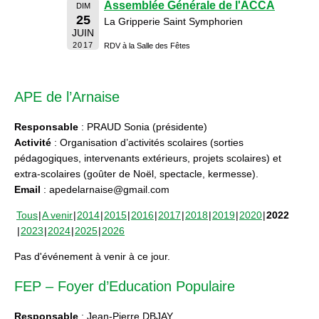
Assemblée Générale de l'ACCA
DIM
25
La Gripperie Saint Symphorien
JUIN
2017
RDV à la Salle des Fêtes
APE de l’Arnaise
Responsable
: PRAUD Sonia (présidente)
Activité
: Organisation d’activités scolaires (sorties
pédagogiques, intervenants extérieurs, projets scolaires) et
extra-scolaires (goûter de Noël, spectacle, kermesse).
Email
: apedelarnaise@gmail.com
Tous
A venir
2014
2015
2016
2017
2018
2019
2020
2022
2023
2024
2025
2026
Pas d'événement à venir à ce jour.
FEP – Foyer d’Education Populaire
Responsable
: Jean-Pierre DBJAY